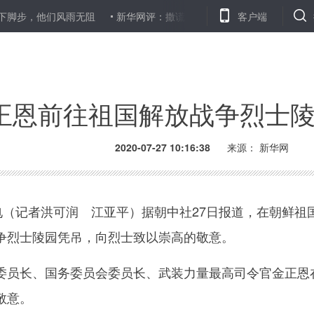
脚步，他们风雨无阻
新华网评：撒谎成瘾者终究会被谎言淹没
客户端
人
正恩前往祖国解放战争烈士
2020-07-27 10:16:38
来源： 新华网
（记者洪可润 江亚平）据朝中社27日报道，在朝鲜祖国
争烈士陵园凭吊，向烈士致以崇高的敬意。
长、国务委员会委员长、武装力量最高司令官金正恩在
敬意。