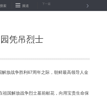
下一篇
民币市场汇价（7月27日）
搜索
频道
重庆粮食集团整改记：从规范一把手用权
陵园凭吊烈士
解放战争胜利67周年之际，朝鲜最高领导人金
祖国解放战争烈士墓前献花，向用宝贵生命保