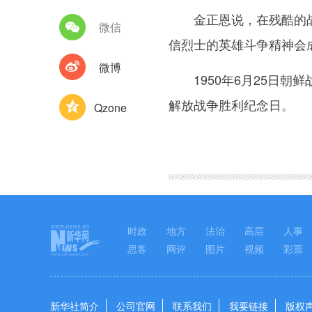
金正恩说，在残酷的战争
微信
信烈士的英雄斗争精神会
微博
1950年6月25日朝鲜
解放战争胜利纪念日。
Qzone
图集
时政
地方
法治
高层
人事
思客
网评
图片
视频
彩票
新华社简介
公司官网
联系我们
我要链接
版权