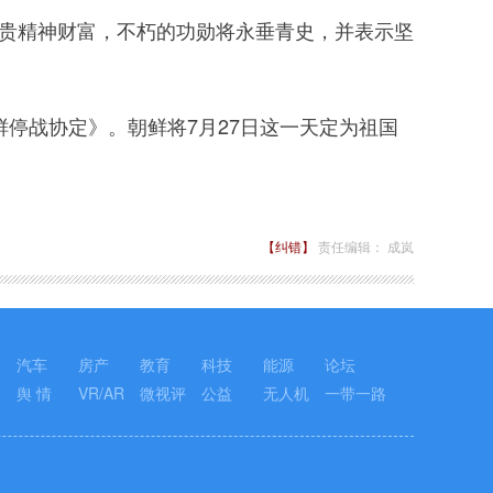
贵精神财富，不朽的功勋将永垂青史，并表示坚
朝鲜停战协定》。朝鲜将7月27日这一天定为祖国
【纠错】
责任编辑： 成岚
汽车
房产
教育
科技
能源
论坛
舆 情
VR/AR
微视评
公益
无人机
一带一路