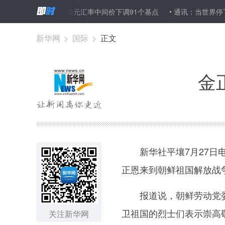
士
27日人民币对美元汇率中间价下调91个基点
通讯：当世界停下
新华网
>
国际
>
正文
金
新华社平壤7月27日电
正恩来到朝鲜祖国解放战
报道说，朝鲜劳动党委员
卫祖国的烈士们表示崇高
关注新华网