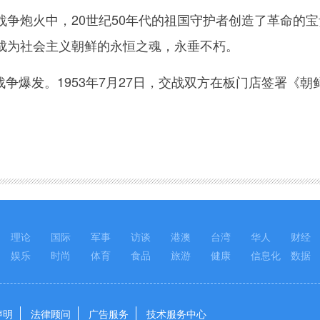
炮火中，20世纪50年代的祖国守护者创造了革命的宝
成为社会主义朝鲜的永恒之魂，永垂不朽。
战争爆发。1953年7月27日，交战双方在板门店签署《
理论
国际
军事
访谈
港澳
台湾
华人
财经
娱乐
时尚
体育
食品
旅游
健康
信息化
数据
声明
法律顾问
广告服务
技术服务中心