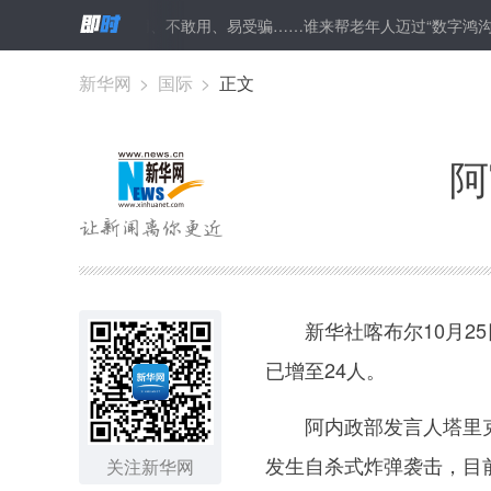
至24人
不会用、不敢用、易受骗……谁来帮老年人迈过“数字鸿沟”
新华网
>
国际
>
正文
阿
新华社喀布尔10月25
已增至24人。
阿内政部发言人塔里克·
发生自杀式炸弹袭击，目前
关注新华网