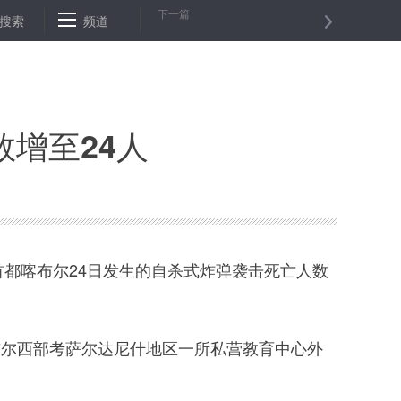
下一篇
星首破3000人 最高寿老人113岁
搜索
频道
世卫：一天46.5万例 全球日增
增至24人
首都喀布尔24日发生的自杀式炸弹袭击死亡人数
尔西部考萨尔达尼什地区一所私营教育中心外