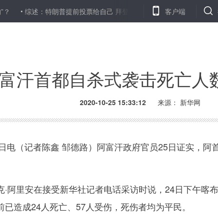
？
综述：特朗普提前投票给自己 拜登发力“摇摆州”宾州
客户端
上海百岁寿
富汗首都自杀式袭击死亡人数
2020-10-25 15:33:12
来源： 新华网
日电（记者陈鑫 邹德路）阿富汗政府官员25日证实，阿
阿里安在接受新华社记者电话采访时说，24日下午喀布
已造成24人死亡、57人受伤，死伤者均为平民。