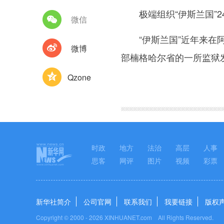
极端组织“伊斯兰国”2
微信
“伊斯兰国”近年来在阿
微博
部楠格哈尔省的一所监狱发
Qzone
图集
时政
地方
法治
高层
人事
思客
网评
图片
视频
彩票
新华社简介
公司官网
联系我们
我要链接
版权
Copyright © 2000 -
2026 XINHUANET.com All Rights Reserved.