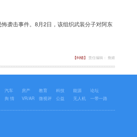
怖袭击事件。8月2日，该组织武装分子对阿东
【纠错】
责任编辑： 詹婧
汽车
房产
教育
科技
能源
论坛
舆 情
VR/AR
微视评
公益
无人机
一带一路