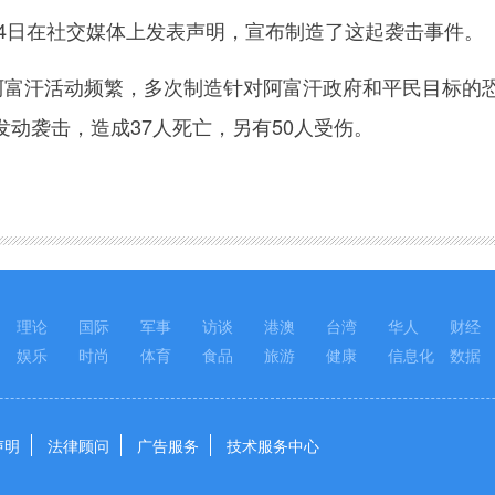
4日在社交媒体上发表声明，宣布制造了这起袭击事件。
富汗活动频繁，多次制造针对阿富汗政府和平民目标的恐
动袭击，造成37人死亡，另有50人受伤。
理论
国际
军事
访谈
港澳
台湾
华人
财经
娱乐
时尚
体育
食品
旅游
健康
信息化
数据
声明
法律顾问
广告服务
技术服务中心