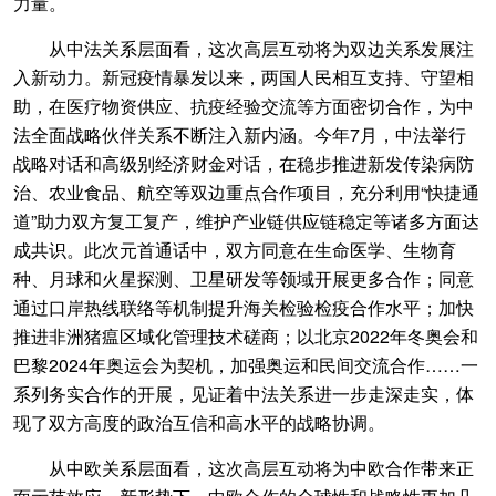
力量。
从中法关系层面看，这次高层互动将为双边关系发展注
入新动力。新冠疫情暴发以来，两国人民相互支持、守望相
助，在医疗物资供应、抗疫经验交流等方面密切合作，为中
法全面战略伙伴关系不断注入新内涵。今年7月，中法举行
战略对话和高级别经济财金对话，在稳步推进新发传染病防
治、农业食品、航空等双边重点合作项目，充分利用“快捷通
道”助力双方复工复产，维护产业链供应链稳定等诸多方面达
成共识。此次元首通话中，双方同意在生命医学、生物育
种、月球和火星探测、卫星研发等领域开展更多合作；同意
通过口岸热线联络等机制提升海关检验检疫合作水平；加快
推进非洲猪瘟区域化管理技术磋商；以北京2022年冬奥会和
巴黎2024年奥运会为契机，加强奥运和民间交流合作……一
系列务实合作的开展，见证着中法关系进一步走深走实，体
现了双方高度的政治互信和高水平的战略协调。
从中欧关系层面看，这次高层互动将为中欧合作带来正