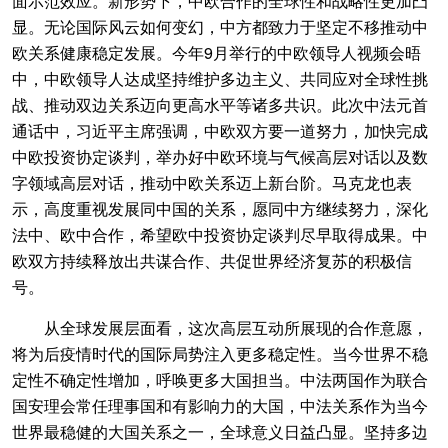
面示范效应。新形势下，中欧合作的全球性和战略性更加凸
显。无论国际风云如何变幻，中方都致力于坚定不移推动中
欧关系健康稳定发展。今年9月举行的中欧领导人视频会晤
中，中欧领导人达成坚持维护多边主义、共同应对全球性挑
战、推动双边关系迈向更高水平等诸多共识。此次中法元首
通话中，习近平主席强调，中欧双方要一道努力，加快完成
中欧投资协定谈判，举办好中欧环境与气候高层对话以及数
字领域高层对话，推动中欧关系迈上新台阶。马克龙也表
示，高度重视发展同中国的关系，愿同中方继续努力，深化
法中、欧中合作，希望欧中投资协定谈判尽早取得成果。中
欧双方持续释放出共谋合作、共促世界经济复苏的积极信
号。
从全球发展层面看，这次高层互动所展现的合作意愿，
将为后疫情时代的国际局势注入更多稳定性。当今世界不稳
定性不确定性增加，呼唤更多大国担当。中法两国作为联合
国安理会常任理事国和有影响力的大国，中法关系作为当今
世界最稳健的大国关系之一，全球意义日益凸显。坚持多边