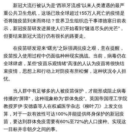
新冠大流行被认为是“西班牙流感”以来人类遭遇的最严
重公共卫生危机，这场已致全球超过155万人死亡的疫情是
否将随疫苗到来而终结？世界卫生组织总干事谭德塞日前表
示，新冠疫苗研发进展使人们开始看到“隧道尽头的光芒”，
但要结束新冠大流行仍有很长的路要走。
在疫苗研发迎来“曙光”之际强调抗疫之艰，意在提醒，
疫苗投入使用过程中仍面临种种现实挑战。当前，病毒仍在
全球肆虐，某些“疫苗乐观情绪”高涨的人认为疫苗将很快结
束疫情，思想上和行动上对防疫有所松懈，这种状况令人担
忧。
当人群中有足够多的人被疫苗保护，才能形成阻止病毒
传播的“屏障”，这种现象称为“群体免疫”。英国帝国理工学院
教授罗伊·安德森等人在权威医学杂志《柳叶刀》上发文估
算，对于一款有效性可达100%并能提供终身保护的新冠疫
苗，要达到群体免疫需要有60%至72%的人口接种。实现这
一目标并非朝夕之间的事。