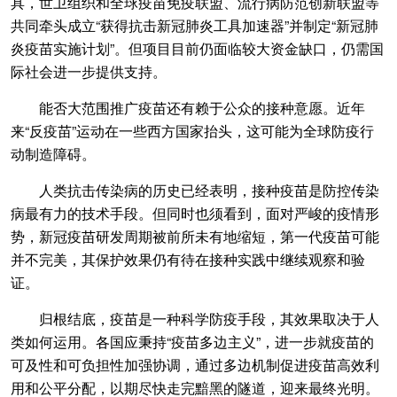
具，世卫组织和全球疫苗免疫联盟、流行病防范创新联盟等
共同牵头成立“获得抗击新冠肺炎工具加速器”并制定“新冠肺
炎疫苗实施计划”。但项目目前仍面临较大资金缺口，仍需国
际社会进一步提供支持。
能否大范围推广疫苗还有赖于公众的接种意愿。近年
来“反疫苗”运动在一些西方国家抬头，这可能为全球防疫行
动制造障碍。
人类抗击传染病的历史已经表明，接种疫苗是防控传染
病最有力的技术手段。但同时也须看到，面对严峻的疫情形
势，新冠疫苗研发周期被前所未有地缩短，第一代疫苗可能
并不完美，其保护效果仍有待在接种实践中继续观察和验
证。
归根结底，疫苗是一种科学防疫手段，其效果取决于人
类如何运用。各国应秉持“疫苗多边主义”，进一步就疫苗的
可及性和可负担性加强协调，通过多边机制促进疫苗高效利
用和公平分配，以期尽快走完黯黑的隧道，迎来最终光明。