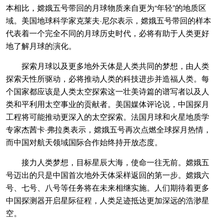
本相比，嫦娥五号带回的月球物质来自更为“年轻”的地质区
域。美国地球科学家克莱夫·尼尔表示，嫦娥五号带回的样本
代表着一个完全不同的月球历史时代，必将有助于人类更好
地了解月球的演化。
探索月球以及更多地外天体是人类共同的梦想，由人类
探索天性所驱动，必将推动人类的科技进步并造福人类。每
个国家都应该是人类太空探索这一壮美诗篇的谱写者以及人
类和平利用太空事业的贡献者。美国媒体评论说，中国探月
工程将可能推动更深入的太空探索。法国月球和火星地质学
专家杰茜卡·弗拉奥表示，嫦娥五号再次点燃全球探月热情，
而中国对航天领域国际合作始终持开放态度。
接力人类梦想，目标星辰大海，使命一往无前。嫦娥五
号迈出的只是中国首次地外天体采样返回的第一步。嫦娥六
号、七号、八号等任务将在未来相继实施。人们期待着更多
中国探测器开启星际征程，人类足迹抵达更加深远的浩渺星
空。