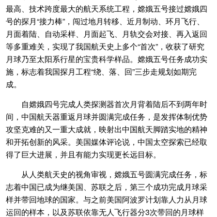
最高、技术跨度最大的航天系统工程，嫦娥五号接过嫦娥四
号的探月“接力棒”，闯过地月转移、近月制动、环月飞行、
月面着陆、自动采样、月面起飞、月轨交会对接、再入返回
等多重难关，实现了我国航天史上多个“首次”，收获了研究
月球乃至太阳系行星的宝贵科学样品。嫦娥五号任务成功实
施，标志着我国探月工程“绕、落、回”三步走规划如期完
成。
自嫦娥四号完成人类探测器首次月背着陆后不到两年时
间，中国航天器重返月球并圆满完成任务，是发挥体制优势
攻坚克难的又一重大成就，映射出中国航天脚踏实地的精神
和开拓创新的风采。美国媒体评论说，中国太空探索已经取
得了巨大进展，并且有能力实现更长远目标。
从人类航天史的视角审视，嫦娥五号圆满完成任务，标
志着中国已成为继美国、苏联之后，第三个成功完成月球采
样并带回地球的国家。与之前美国阿波罗计划靠人力从月球
运回的样本，以及苏联依靠无人飞行器分3次带回的月球样