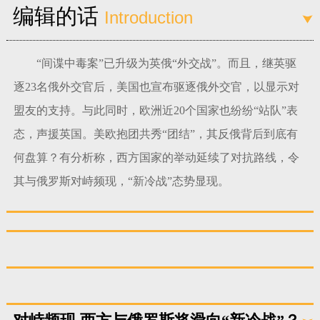
编辑的话
Introduction
富媒体
摄影
新华广播
新华电视中文
新华电视英文
返回PC
“间谍中毒案”已升级为英俄“外交战”。而且，继英驱
逐23名俄外交官后，美国也宣布驱逐俄外交官，以显示对
盟友的支持。与此同时，欧洲近20个国家也纷纷“站队”表
态，声援英国。美欧抱团共秀“团结”，其反俄背后到底有
何盘算？有分析称，西方国家的举动延续了对抗路线，令
其与俄罗斯对峙频现，“新冷战”态势显现。