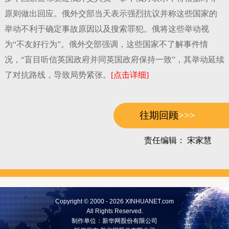
原则做出回应。俄外交部当天表示强烈抗议并称这些国家的
举动不利于确定事故原因以及搜索罪犯。俄将这些举动视
为“不友好行为”。俄外交部强调，这些国家不了解事件情
况，“盲目听信英国政府并同英国政府保持一致”，其举动延续
了对抗路线，导致局势紧张。
[点击详细]
往期回顾
>>>
责任编辑： 宋家慧
Copyright © 2000 - 2026
XINHUANET.com
All Rights Reserved.
制作单位：
新华网股份有限公司