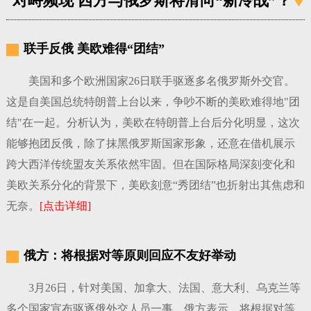
对峙频现 西方与俄罗斯将滑向“新冷战”？
联手反俄 美欧难得“团结”
美国和多个欧洲国家26日联手驱逐多名俄罗斯外交官。
这是自美国总统特朗普上台以来，争吵不断的美欧难得地"团
结"在一起。分析认为，美欧在特朗普上台后分化明显，这次
能够抱团反俄，除了抹黑俄罗斯国家形象，还意在借机展示
跨大西洋传统盟友关系依然牢固。但在国际格局深刻变化和
美欧关系分化的背景下，美欧刻意“秀团结”也折射出其焦虑和
无奈。
[点击详细]
俄方：将根据对等原则回应不友好举动
3月26日，针对美国、加拿大、法国、意大利、乌克兰等
多个国家宣布驱逐俄外交人员一事，俄方表示，将根据对等