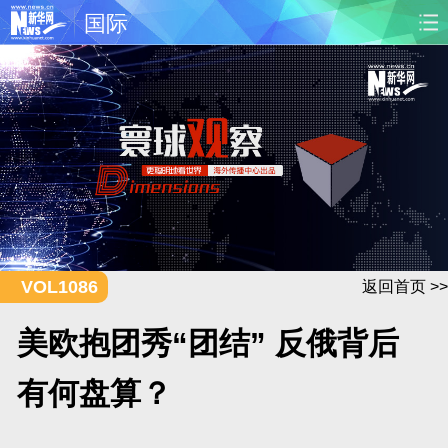
国际
首页
时政
国际
财经
娱乐
体育
人事
教育
时尚
思客
地方
法治
港澳
台湾
华人
汽车
科技
能源
房产
公司
VOL1086
返回首页 >>
图片
视频
彩票
食品
美欧抱团秀“团结” 反俄背后
旅游
健康
信息化
数据
有何盘算？
金融
公益
军事
无人机