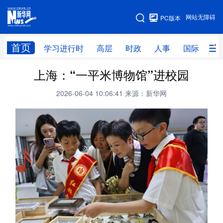
手机版
网站无障碍
PC版本
网站地图
首页
学习进行时
高层
时政
人事
国际
财
上海：“一平米博物馆”进校园
学习进行时
高层
时政
人事
2026-06-04 10:06:41
来源：新华网
国际
财经
网评
港澳
台湾
思客智库
全球连线
教育
科技
科创
量子
体育
文化
书画
健康
军事
访谈
视频
图片
政务
法律
中央文件
金融
汽车
食品
人居
信息化
数字经济