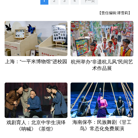
1
2
3
4
下一页
山东
河南
湖北
湖南
【责任编辑:谭雪莉】
广东
广西
海南
重庆
四川
贵州
云南
西藏
陕西
甘肃
青海
宁夏
新疆
内蒙古
黑龙江
上海：“一平米博物馆”进校园
杭州举办“非遗杭儿风”民间艺
术作品展
多语种频道
English
Español
Français
عربى
Русский язык
日本語
한국어
Deutsch
Português
海南保亭：民族舞剧《甘工
戏剧育人：北京中学生演绎
鸟》常态化免费展演
《呐喊》《茶馆》