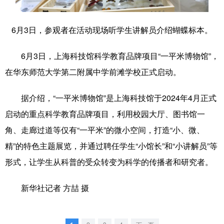
学术中国
乡村振兴
银龄
溯源中国
6月3日，参观者在活动现场听学生讲解员介绍蝴蝶标本。
城市
旅游
能源
会展
6月3日，上海科技馆科学教育品牌项目“一平米博物馆”，
彩票
娱乐
时尚
悦读
在华东师范大学第二附属中学前滩学校正式启动。
公益
一带一路
亚太网
上市公司
据介绍，“一平米博物馆”是上海科技馆于2024年4月正式
文化产业
启动的重点科学教育品牌项目，利用校园大厅、图书馆一
角、走廊过道等仅有“一平米”的微小空间，打造“小、微、
地方频道
精”的特色主题展览，并通过聘任学生“小馆长”和“小讲解员”等
形式，让学生从科普的受众转变为科学的传播者和研究者。
北京
天津
河北
山西
辽宁
吉林
上海
江苏
新华社记者 方喆 摄
浙江
安徽
福建
江西