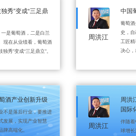
独秀”变成“三足鼎
中国
葡萄酒
史，自
，一是葡萄酒，二是白兰
周洪江
工匠精
。现在从业绩看，葡萄酒
决心，
枝独秀”变成“三足鼎立”。
葡萄酒产业创新升级
周洪
国际
业不是落后行业，要推进
式发展，实现产业智慧
伴随着
周洪江
品牌高端化。
球增长