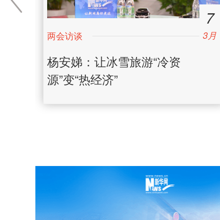
4
7
3
3月
日
大学
杨安娣：让冰雪旅游“冷资
源”变“热经济”