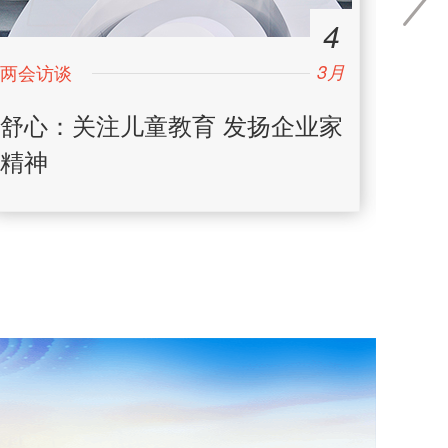
4
3月
舒心：关注儿童教育 发扬企业家
谭旭
精神
互为