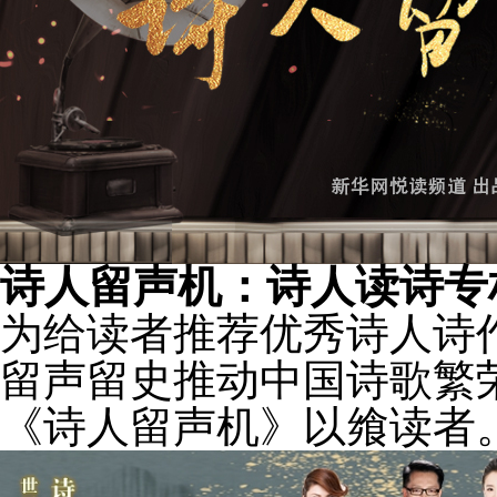
诗人留声机：诗人读诗专
为给读者推荐优秀诗人诗
留声留史推动中国诗歌繁
《诗人留声机》以飨读者