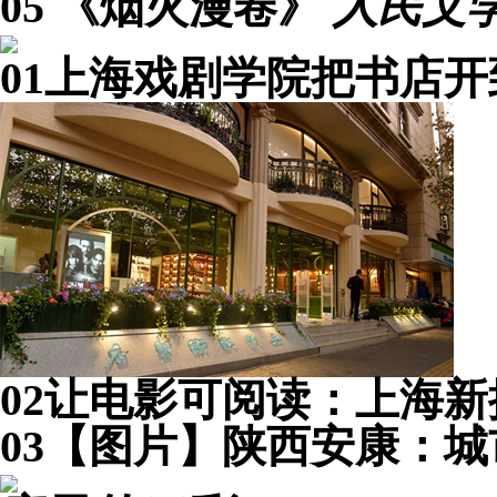
05
《烟火漫卷》
人民文
01
上海戏剧学院把书店开
02
让电影可阅读：上海新
03
【图片】陕西安康：城