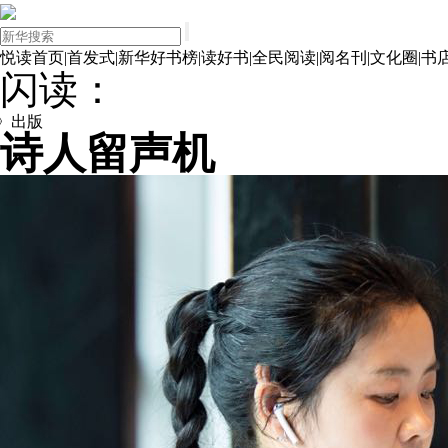
悦读首页
|
首发式
|
新华好书榜
|
读好书
|
全民阅读
|
阅名刊
|
文化圈
|
书
闪读：
版
诗人留声机