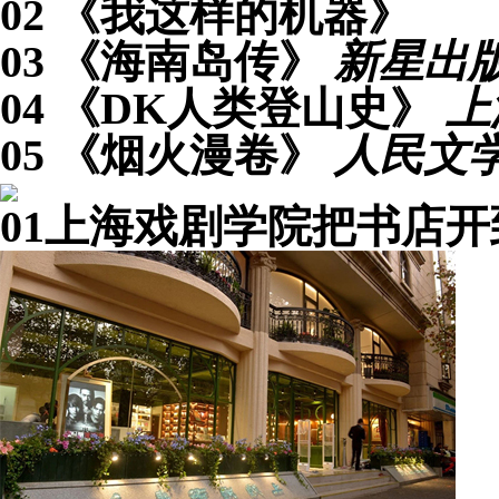
02
《我这样的机器》
03
《海南岛传》
新星出
04
《DK人类登山史》
上
05
《烟火漫卷》
人民文
01
上海戏剧学院把书店开