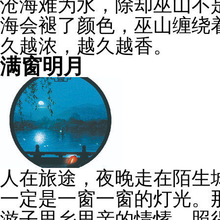
沧海难为水，除却巫山不
海会褪了颜色，巫山缠绕
久越浓，越久越香。
满窗明月
人在旅途，夜晚走在陌生
一定是一窗一窗的灯光。
游子思乡思亲的情愫，照