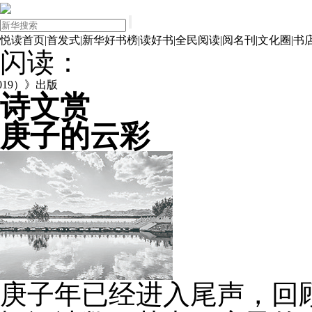
悦读首页
|
首发式
|
新华好书榜
|
读好书
|
全民阅读
|
阅名刊
|
文化圈
|
书
闪读：
）》出版
诗文赏
庚子的云彩
庚子年已经进入尾声，回