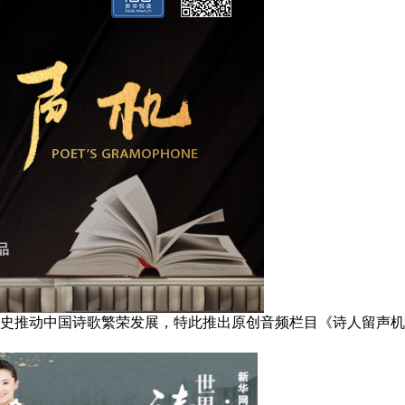
史推动中国诗歌繁荣发展，特此推出原创音频栏目《诗人留声机