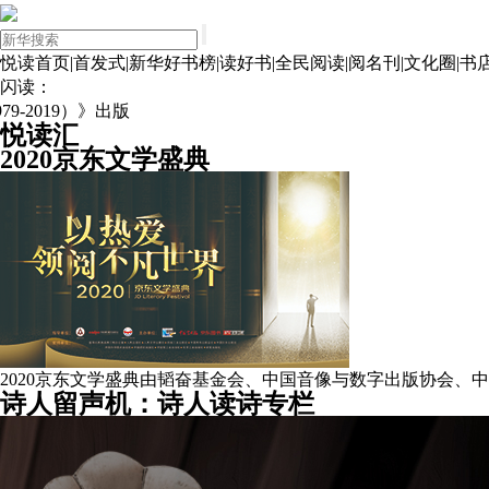
悦读首页
|
首发式
|
新华好书榜
|
读好书
|
全民阅读
|
阅名刊
|
文化圈
|
书
闪读：
2019）》出版
悦读汇
2020京东文学盛典
2020京东文学盛典由韬奋基金会、中国音像与数字出版协会、
诗人留声机：诗人读诗专栏