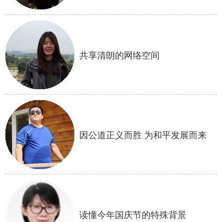
山东
河南
湖北
湖南
广东
广西
海南
重庆
四川
贵州
云南
西藏
共享清朗的网络空间
陕西
甘肃
青海
宁夏
新疆
内蒙古
黑龙江
多语种频道
因公道正义而胜 为和平发展而来
English
Español
Français
عربى
Русский язык
日本語
한국어
Deutsch
Português
读懂今年国庆节的特殊背景