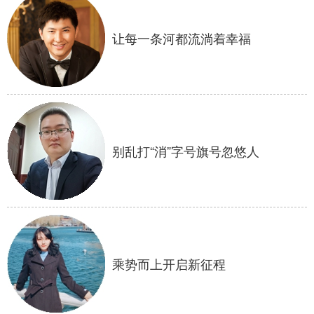
让每一条河都流淌着幸福
别乱打“消”字号旗号忽悠人
乘势而上开启新征程