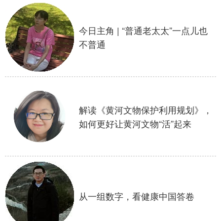
学术中国
乡村振兴
银龄
溯源中国
今日主角 | “普通老太太”一点儿也
城市
旅游
能源
会展
不普通
彩票
娱乐
时尚
悦读
公益
一带一路
亚太网
上市公司
文化产业
解读《黄河文物保护利用规划》，
如何更好让黄河文物“活”起来
地方频道
北京
天津
河北
山西
辽宁
吉林
上海
江苏
从一组数字，看健康中国答卷
浙江
安徽
福建
江西