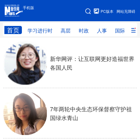
手机版
手机版
PC版本
网站无障碍
网站地图
首页
学习进行时
高层
时政
人事
国际
财
学习进行时
高层
时政
人事
新华网评：让互联网更好造福世界
国际
财经
网评
港澳
各国人民
台湾
思客智库
全球连线
教育
科技
科创
量子
体育
文化
书画
健康
军事
7年两轮中央生态环保督察守护祖
访谈
视频
图片
政务
国绿水青山
法律
中央文件
金融
汽车
食品
人居
信息化
数字经济