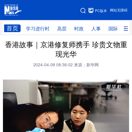
手机版
网站无障碍
PC版本
网站地图
首页
学习进行时
高层
时政
人事
国际
财
香港故事｜京港修复师携手 珍贵文物重
学习进行时
高层
时政
人事
现光华
国际
财经
网评
港澳
2024-04-08 08:36:02
来源：新华网
台湾
思客智库
全球连线
教育
科技
科创
量子
体育
文化
书画
健康
军事
访谈
视频
图片
政务
法律
中央文件
金融
汽车
食品
人居
信息化
数字经济