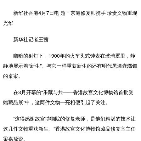
山东
河南
湖北
湖南
新华社香港4月7日电
题：京港修复师携手 珍贵文物重现
广东
广西
海南
重庆
光华
四川
贵州
云南
西藏
新华社记者王茜
陕西
甘肃
青海
宁夏
新疆
内蒙古
黑龙江
幽暗的射灯下，1900年的火车头式钟表在玻璃罩里，静
静地展示着“新生”。与它一样重获新生的还有明代黑漆嵌螺钿
的桌案。
多语种频道
English
Español
Français
عربى
在3月开幕的“乐藏与共——香港故宫文化博物馆首批受
赠藏品展”中，这两件文物一亮相便引起了关注。
Русский язык
日本語
한국어
Deutsch
Português
“这得感谢故宫博物院的修复老师，是他们精湛的技术让
这几件文物重获新生。”香港故宫文化博物馆藏品修复室主任
梁嘉放说。