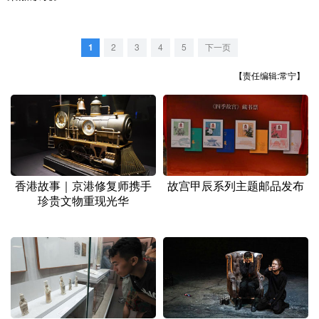
1
2
3
4
5
下一页
【责任编辑:常宁】
香港故事｜京港修复师携手
故宫甲辰系列主题邮品发布
珍贵文物重现光华