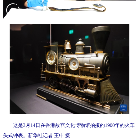
学术中国
乡村振兴
银龄
溯源中国
城市
旅游
能源
会展
彩票
娱乐
时尚
悦读
公益
一带一路
亚太网
上市公司
文化产业
地方频道
北京
天津
河北
山西
辽宁
吉林
上海
江苏
这是3月14日在香港故宫文化博物馆拍摄的1900年的火车
浙江
安徽
福建
江西
头式钟表。新华社记者 王申 摄