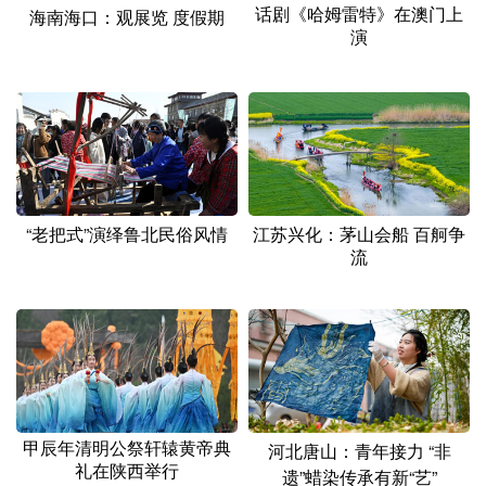
话剧《哈姆雷特》在澳门上
海南海口：观展览 度假期
演
“老把式”演绎鲁北民俗风情
江苏兴化：茅山会船 百舸争
流
甲辰年清明公祭轩辕黄帝典
河北唐山：青年接力 “非
礼在陕西举行
遗”蜡染传承有新“艺”