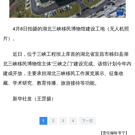
学术中国
乡村振兴
银龄
溯源中国
城市
旅游
能源
会展
4月8日拍摄的湖北三峡移民博物馆建设工地（无人机照
彩票
娱乐
时尚
悦读
片）。
公益
一带一路
亚太网
上市公司
近日，位于三峡工程坝上库首的湖北省宜昌市秭归县湖
文化产业
北三峡移民博物馆主体“三峡之门”建设完成。该馆计划今年内
建成开放，主要承担湖北三峡移民工作展览展示、征集收
藏、学术研究、教育传播、旅游接待等功能。
地方频道
新华社发（王罡摄）
北京
天津
河北
山西
辽宁
吉林
上海
江苏
1
2
3
4
下一页
浙江
安徽
福建
江西
【责任编辑:常宁】