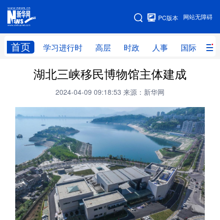
手机版
网站无障碍
PC版本
网站地图
首页
学习进行时
高层
时政
人事
国际
财
湖北三峡移民博物馆主体建成
学习进行时
高层
时政
人事
2024-04-09 09:18:53
来源：新华网
国际
财经
网评
港澳
台湾
思客智库
全球连线
教育
科技
科创
量子
体育
文化
书画
健康
军事
访谈
视频
图片
政务
法律
中央文件
金融
汽车
食品
人居
信息化
数字经济