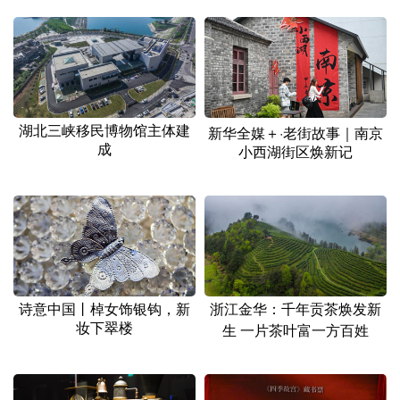
山东
河南
湖北
湖南
广东
广西
海南
重庆
四川
贵州
云南
西藏
陕西
甘肃
青海
宁夏
湖北三峡移民博物馆主体建
新华全媒＋·老街故事｜南京
成
小西湖街区焕新记
新疆
内蒙古
黑龙江
多语种频道
English
Español
Français
عربى
Русский язык
日本語
한국어
诗意中国丨棹女饰银钩，新
浙江金华：千年贡茶焕发新
妆下翠楼
生 一片茶叶富一方百姓
Deutsch
Português