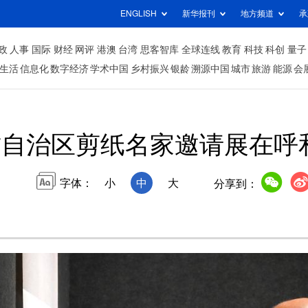
ENGLISH
新华报刊
地方频道
承
政
人事
国际
财经
网评
港澳
台湾
思客智库
全球连线
教育
科技
科创
量子
生活
信息化
数字经济
学术中国
乡村振兴
银龄
溯源中国
城市
旅游
能源
会
古自治区剪纸名家邀请展在呼
字体：
小
中
大
分享到：