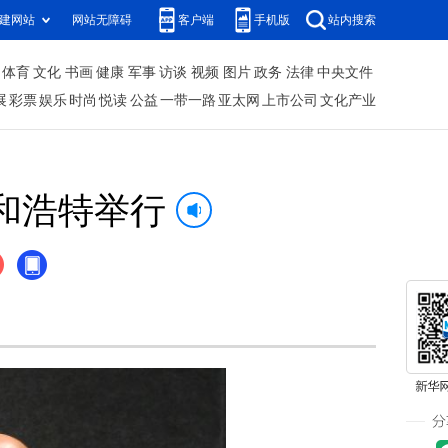
建网站
网站无障碍
客户端
手机版
站内搜索
体育
文化
书画
健康
军事
访谈
视频
图片
政务
法律
中央文件
展
彩票
娱乐
时尚
悦读
公益
一带一路
亚太网
上市公司
文化产业
和浩特举行