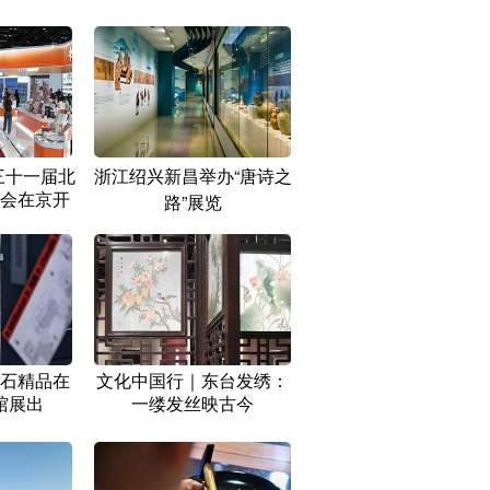
三十一届北
浙江绍兴新昌举办“唐诗之
会在京开
路”展览
石精品在
文化中国行｜东台发绣：
馆展出
一缕发丝映古今