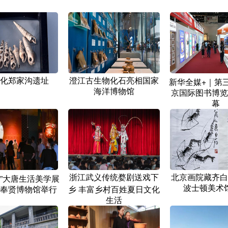
化郑家沟遗址
澄江古生物化石亮相国家
新华全媒+｜第
海洋博物馆
京国际图书博览
幕
浙江武义传统婺剧送戏下
北京画院藏齐白
深”大唐生活美学展
波士顿美术
奉贤博物馆举行
乡 丰富乡村百姓夏日文化
生活