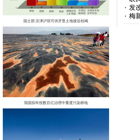
发
梅
国土部:京津沪琼可供开垦土地接近枯竭
我国拟年投数百亿治理中重度污染耕地