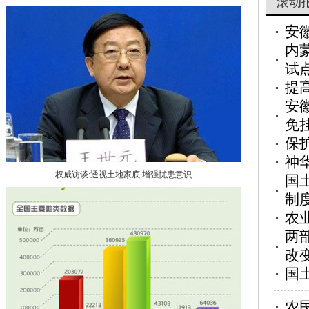
滚动
安
内
试
提
安
免
保
神
权威访谈:透视土地家底 增强忧患意识
国
制
农
两
改
国
农