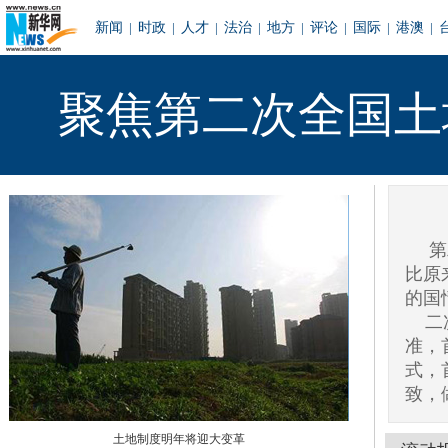
新闻
|
时政
|
人才
|
法治
|
地方
|
评论
|
国际
|
港澳
|
聚焦第二次全国土
第
比原
的国
二次
准，
式，
致，
土地制度明年将迎大变革