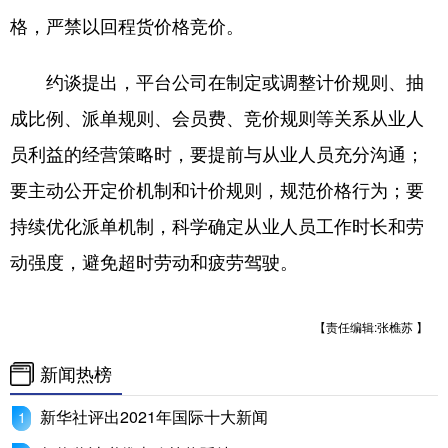
山东
河南
湖北
湖南
格，严禁以回程货价格竞价。
广东
广西
海南
重庆
约谈提出，平台公司在制定或调整计价规则、抽
四川
贵州
云南
西藏
成比例、派单规则、会员费、竞价规则等关系从业人
陕西
甘肃
青海
宁夏
员利益的经营策略时，要提前与从业人员充分沟通；
新疆
内蒙古
黑龙江
要主动公开定价机制和计价规则，规范价格行为；要
持续优化派单机制，科学确定从业人员工作时长和劳
多语种频道
动强度，避免超时劳动和疲劳驾驶。
English
Español
Français
عربى
【责任编辑:张樵苏 】
Русский язык
日本語
한국어
新闻热榜
Deutsch
Português
新华社评出2021年国际十大新闻