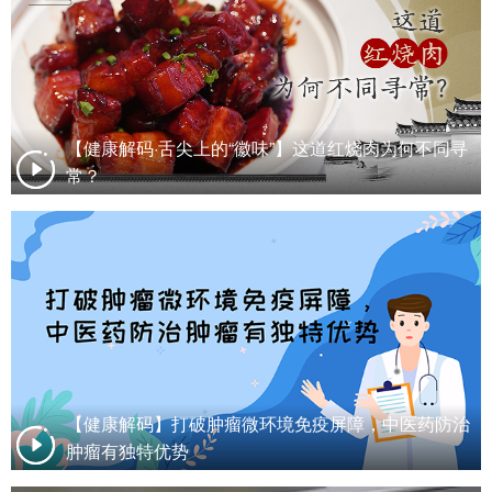
【健康解码·舌尖上的“徽味”】这道红烧肉为何不同寻
常？
【健康解码】打破肿瘤微环境免疫屏障，中医药防治
肿瘤有独特优势