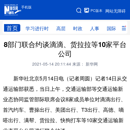
手机版
手机版
PC版本
网站无障碍
网站地图
首页
学习进行时
高层
时政
人事
国际
财
8部门联合约谈滴滴、货拉拉等10家平台
学习进行时
高层
时政
人事
公司
国际
财经
网评
港澳
2021-05-14 20:11:44
来源： 新华网
台湾
思客智库
全球连线
教育
新华社北京5月14日电（记者周圆）记者14日从交
科技
科创
量子
体育
通运输部获悉，当日上午，交通运输部等交通运输新
文化
书画
健康
军事
业态协同监管部际联席会议8家成员单位对滴滴出行、
访谈
视频
图片
政务
首汽约车、曹操出行、美团出行、T3出行、高德、嘀
法律
中央文件
金融
汽车
嗒出行、满帮、货拉拉、快狗打车等10家交通运输新
食品
人居
信息化
数字经济