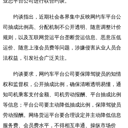
业态平台公司进行联合约谈。
学术中国
乡村振兴
银龄
溯源中国
约谈指出，近期社会各界集中反映网约车平台公
城市
旅游
能源
会展
司抽成比例高、分配机制不公开透明、随意调整计价
彩票
娱乐
时尚
悦读
规则，以及互联网货运平台垄断货运信息、恶意压低
运价、随意上涨会员费等问题，涉嫌侵害从业人员合
公益
一带一路
亚太网
上市公司
法权益，引发社会广泛关注。
文化产业
约谈要求，网约车平台公司要保障驾驶员的知情
地方频道
权和监督权，公开抽成比例，确保清晰透明易懂，通
知司机乘客支付金额、司机劳动报酬、平台抽成比例
北京
天津
河北
山西
等信息；平台公司要主动降低抽成比例，保障驾驶员
辽宁
吉林
上海
江苏
劳动报酬。网络货运平台要合理设定并主动降低信息
浙江
安徽
福建
江西
服务费、会员费水平，不得相互串通、操纵市场价