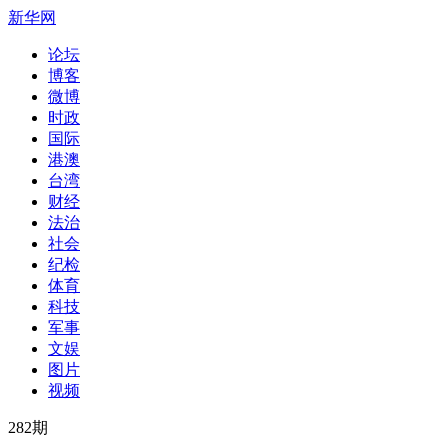
新华网
论坛
博客
微博
时政
国际
港澳
台湾
财经
法治
社会
纪检
体育
科技
军事
文娱
图片
视频
282
期