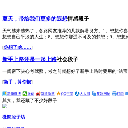
夏天，带给我们更多的遐想
情感段子
天气越来越热了，各路网友推荐的几款解暑良方。1、想想你喜
想想自己平淡的人生；8、想想你那遥不可及的梦想；9、想想
[
你想了啥……
]
新手上路还是一起上路
社会段子
一闺密下决心考驾照，考之前就想好了新手上路时要用的“法宝
[
新手，算你恨
]
新华微博
微信
新浪微博
QQ空间
人人网
复制网址
打印
其实，我还藏了不少好段子
微辣段子坊