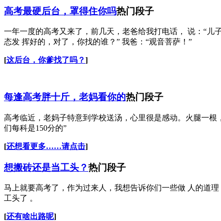
高考最硬后台，罩得住你吗
热门段子
一年一度的高考又来了，前几天，老爸给我打电话， 说：“儿
态发 挥好的，对了，你找的谁？” 我爸：“观音菩萨！”
[
这后台，你爹找了吗？
]
每逢高考胖十斤，老妈看你的
热门段子
高考临近，老妈子特意到学校送汤，心里很是感动。火腿一根
们每科是150分的”
[
还想看更多……请点击
]
想搬砖还是当工头？
热门段子
马上就要高考了，作为过来人，我想告诉你们一些做 人的道
工头了 。
[
还有啥出路呢
]