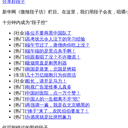
分享好段子
新华网《微辣段子坊》栏目。在这里，我们用段子会友，咀嚼
十分钟内成为“段子控”
[社会]
各位不要再黑中国队了
[热门]
高考状元令人泣下的学习经验
[热门]
端午节过了，唐僧肉你吃上没？
[热门]
端午端的是景点杀手啊！
[热门]
你跟着唱了没？不许撒谎！
[热门]
吸烟简直是剩男利器
[热门]
南国是蒸笼，北国是烤箱
[生活]
几十万亿细胞只为你而活
[社会]
船长，请开足马力！
[热门]
电视广告里怪事儿真多
[热门]
中国好医院，点一万个赞！
[热门]
中国人的一生都离不开“吃”
[热门]
再强调一遍，我是在北京晒黑的
[热门]
“锤子”来了，农民伯伯要发了！
[热门]
办酒席就是比拼想象力
你可能错过的那些段子