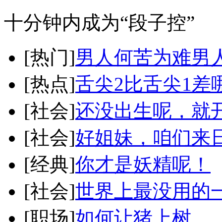
十分钟内成为“段子控”
[热门]
男人何苦为难男
[热点]
舌尖2比舌尖1差
[社会]
还没出生呢，就
[社会]
好姐妹，咱们来
[经典]
你才是妖精呢！
[社会]
世界上最没用的
[职场]
如何让猪上树