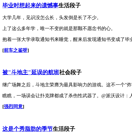
毕业时想起来的遗憾事
生活段子
大学几年，见识没怎么长，头发倒是长了不少。
上了这么多年学，唯一不变的就是那颗不愿念书的心。
抱着一张大学录取通知书来睡觉，醒来后发现通知书变成了毕
[
前车之鉴呀
]
被"斗地主"延误的航班
社会段子
继广场舞之后，斗地主荣膺为最具影响力的游戏。这不一个"炸
瞧瞧，一场误会让扑克牌都成了杀伤性武器了。@派沃设计：
[
强烈同意
]
这是个秀脂肪的季节
生活段子