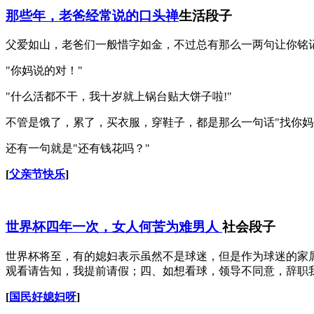
那些年，老爸经常说的口头禅
生活段子
父爱如山，老爸们一般惜字如金，不过总有那么一两句让你铭
"你妈说的对！"
"什么活都不干，我十岁就上锅台贴大饼子啦!"
不管是饿了，累了，买衣服，穿鞋子，都是那么一句话"找你妈去
还有一句就是"还有钱花吗？"
[
父亲节快乐
]
世界杯四年一次，女人何苦为难男人
社会段子
世界杯将至，有的媳妇表示虽然不是球迷，但是作为球迷的家
观看请告知，我提前请假；四、如想看球，领导不同意，辞职
[
国民好媳妇呀
]