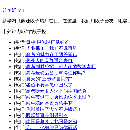
分享好段子
新华网《微辣段子坊》栏目。在这里，我们用段子会友，咀嚼
十分钟内成为“段子控”
[生活]
母校,跟你说再见好难
[生活]
毕业那年，我们不说再见
[热门]
高考的魅力在于阴差阳错
[热门]
热死人的天气适合表白
[热门]
高考制胜绝招：别人家的数学老师
[热门]
高考最硬后台，罩得住你吗？
[热门]
夏天的“三步解暑良方”
[热门]
各位不要再黑中国队了
[热门]
高考状元令人泣下的学习经验
[热门]
端午节过了，唐僧肉你吃上没？
[热门]
端午端的是景点杀手啊！
[热门]
你跟着唱了没？不许撒谎！
[热门]
吸烟简直是剩男利器
[热门]
南国是蒸笼，北国是烤箱
[生活]
几十万亿细胞只为你而活