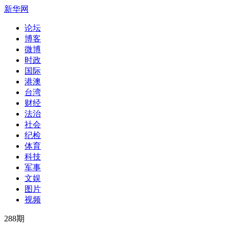
新华网
论坛
博客
微博
时政
国际
港澳
台湾
财经
法治
社会
纪检
体育
科技
军事
文娱
图片
视频
288
期