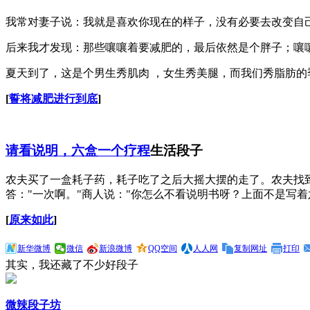
我常对妻子说：我就是喜欢你现在的样子，没有必要去改变自
后来我才发现：那些嚷嚷着要减肥的，最后依然是个胖子；嚷
夏天到了，这是个男生秀肌肉 ，女生秀美腿，而我们秀脂肪的
[
誓将减肥进行到底
]
请看说明，六盒一个疗程
生活段子
农夫买了一盒耗子药，耗子吃了之后大摇大摆的走了。农夫找
答："一次啊。"商人说："你怎么不看说明书呀？上面不是写着
[
原来如此
]
新华微博
微信
新浪微博
QQ空间
人人网
复制网址
打印
其实，我还藏了不少好段子
微辣段子坊