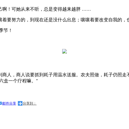
己啊！可她从来不听，总是变得越来越胖 ……
嚷着要努力的，到现在还是没什么出息；嚷嚷着要改变自我的，
季节！
到商人，商人说要抓到耗子用温水送服。农夫照做，耗子仍照走不
六盒一个疗程嘛。"
邮件分享
分享到：