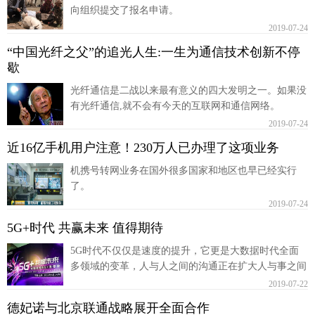
向组织提交了报名申请。
富媒体
摄影
新华广播
2019-07-24
“中国光纤之父”的追光人生:一生为通信技术创新不停
新华电视中文
新华电视英文
返回PC
歇
光纤通信是二战以来最有意义的四大发明之一。如果没
有光纤通信,就不会有今天的互联网和通信网络。
2019-07-24
近16亿手机用户注意！230万人已办理了这项业务
机携号转网业务在国外很多国家和地区也早已经实行
了。
2019-07-24
5G+时代 共赢未来 值得期待
5G时代不仅仅是速度的提升，它更是大数据时代全面
多领域的变革，人与人之间的沟通正在扩大人与事之间
的关系，从而逐步实现“万物互联”。
2019-07-22
德妃诺与北京联通战略展开全面合作