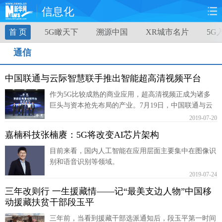
信息化
首 页
5G瞰天下
溯源中国
XR城市名片
5G
首页
时政
国际
财经
通信
娱乐
体育
人事
教育
中国联通与云际智慧联手推出智能超高清视频平台
时尚
思客
地方
法治
作为5G比较成熟的商业应用，超高清视频正成为诸多
巨头与资本抢先布局的产业。7月19日，中国联通与云
港澳
台湾
华人
汽车
际智慧宣布双方将联手推出智能超高清视频平台。
2019-07-20
嘉楠科技张楠赓：5G将改变AI芯片架构
科技
能源
房产
公司
目前来看，国内人工智能在应用层面主要集中在图像识
图片
别和语音识别等领域。
视频
彩票
食品
2019-07-24
旅游
健康
信息化
数据
三年改则行 一生援藏情——记“最美支边人物”中国移
动援藏扶贫干部段玉平
金融
公益
军事
无人机
三年前，当看到援藏干部选派通知后，段玉平第一时间