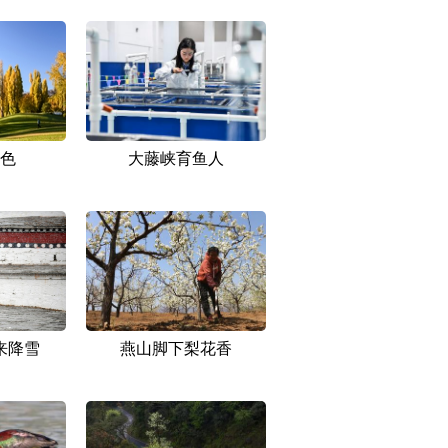
色
大藤峡育鱼人
来降雪
燕山脚下梨花香