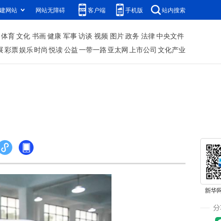
建网站
网站无障碍
客户端
手机版
站内搜索
体育
文化
书画
健康
军事
访谈
视频
图片
政务
法律
中央文件
展
彩票
娱乐
时尚
悦读
公益
一带一路
亚太网
上市公司
文化产业