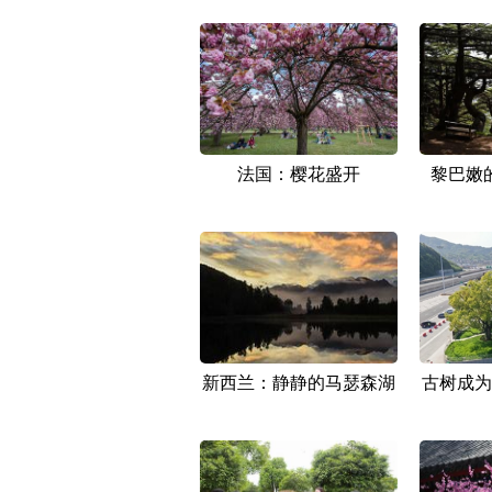
法国：樱花盛开
黎巴嫩
新西兰：静静的马瑟森湖
古树成为