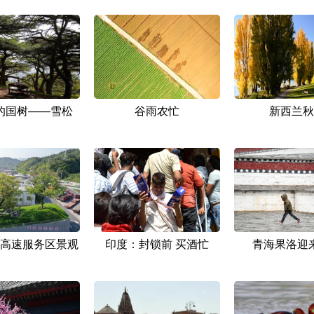
的国树——雪松
谷雨农忙
新西兰秋
高速服务区景观
印度：封锁前 买酒忙
青海果洛迎