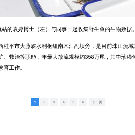
站的袁婷博士（左）与同事一起收集野生鱼的生物数据
桂平市大藤峡水利枢纽南木江副坝旁，是目前珠江流域
护、救治等职能，年最大放流规模约358万尾，其中珍稀
繁育工作。
1
2
3
4
5
6
下一页