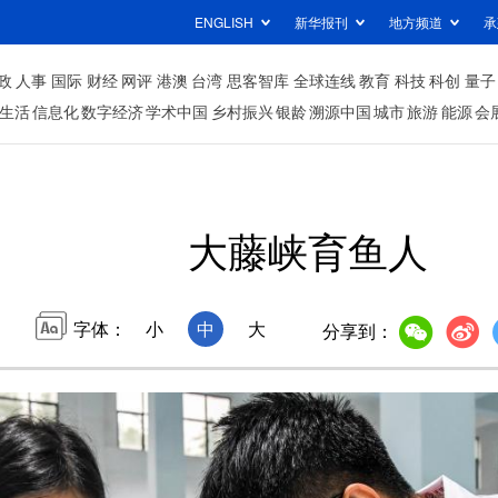
ENGLISH
新华报刊
地方频道
承
政
人事
国际
财经
网评
港澳
台湾
思客智库
全球连线
教育
科技
科创
量子
生活
信息化
数字经济
学术中国
乡村振兴
银龄
溯源中国
城市
旅游
能源
会
大藤峡育鱼人
字体：
小
中
大
分享到：