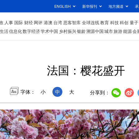
ENGLISH
新华报刊
地方频道
承
政
人事
国际
财经
网评
港澳
台湾
思客智库
全球连线
教育
科技
科创
量子
生活
信息化
数字经济
学术中国
乡村振兴
银龄
溯源中国
城市
旅游
能源
会
法国：樱花盛开
字体：
小
中
大
分享到：