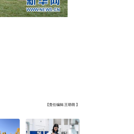
【责任编辑:王萌萌 】