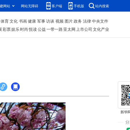
建网站
网站无障碍
客户端
手机版
站内搜索
体育
文化
书画
健康
军事
访谈
视频
图片
政务
法律
中央文件
展
彩票
娱乐
时尚
悦读
公益
一带一路
亚太网
上市公司
文化产业