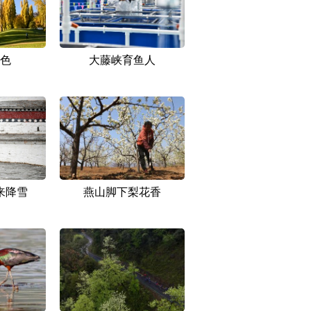
色
大藤峡育鱼人
来降雪
燕山脚下梨花香