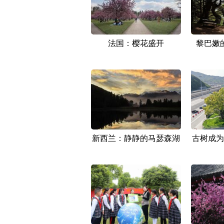
法国：樱花盛开
黎巴嫩
新西兰：静静的马瑟森湖
古树成为