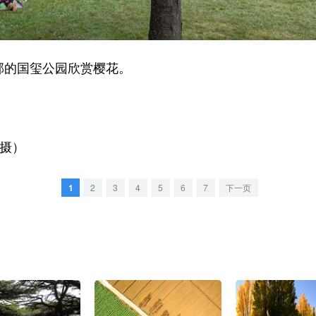
郊的国玺公园欣赏樱花。
摄）
1
2
3
4
5
6
7
下一页