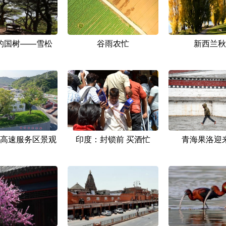
的国树——雪松
谷雨农忙
新西兰秋
高速服务区景观
印度：封锁前 买酒忙
青海果洛迎