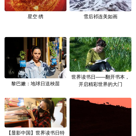
山东
河南
湖北
湖南
广东
广西
海南
重庆
星空·绣
雪后祁连美如画
四川
贵州
云南
西藏
陕西
甘肃
青海
宁夏
新疆
内蒙古
黑龙江
多语种频道
世界读书日——翻开书本，
黎巴嫩：地球日送秧苗
开启精彩世界的大门
English
Español
Français
عربى
Русский язык
日本語
한국어
Deutsch
Português
【显影中国】世界读书日特