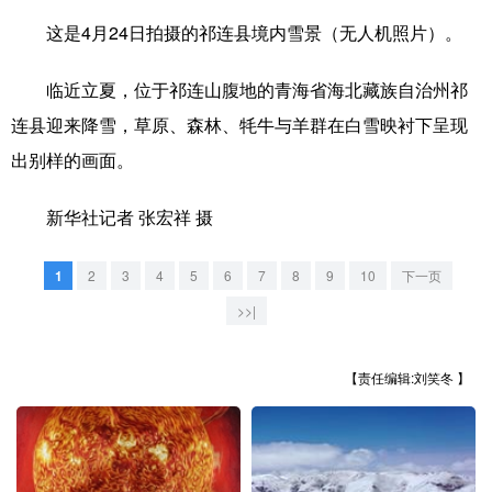
这是4月24日拍摄的祁连县境内雪景（无人机照片）。
学术中国
乡村振兴
银龄
溯源中国
临近立夏，位于祁连山腹地的青海省海北藏族自治州祁
城市
旅游
能源
会展
连县迎来降雪，草原、森林、牦牛与羊群在白雪映衬下呈现
彩票
娱乐
时尚
悦读
出别样的画面。
公益
一带一路
亚太网
上市公司
新华社记者 张宏祥 摄
文化产业
1
2
3
4
5
6
7
8
9
10
下一页
地方频道
>>|
北京
天津
河北
山西
【责任编辑:刘笑冬 】
辽宁
吉林
上海
江苏
浙江
安徽
福建
江西