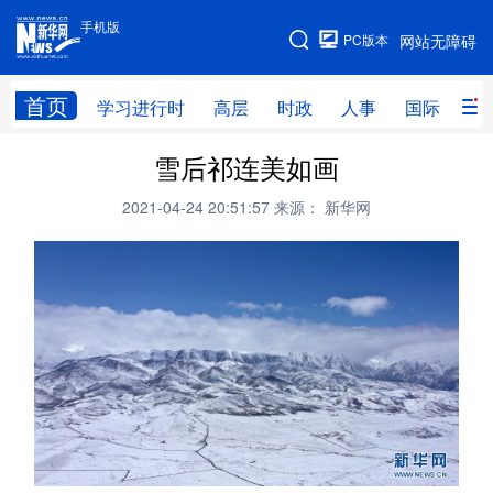
手机版
手机版
PC版本
网站无障碍
网站地图
首页
学习进行时
高层
时政
人事
国际
财
雪后祁连美如画
学习进行时
高层
时政
人事
2021-04-24 20:51:57
来源： 新华网
国际
财经
网评
港澳
台湾
思客智库
全球连线
教育
科技
科创
量子
体育
文化
书画
健康
军事
访谈
视频
图片
政务
法律
中央文件
金融
汽车
食品
人居
信息化
数字经济