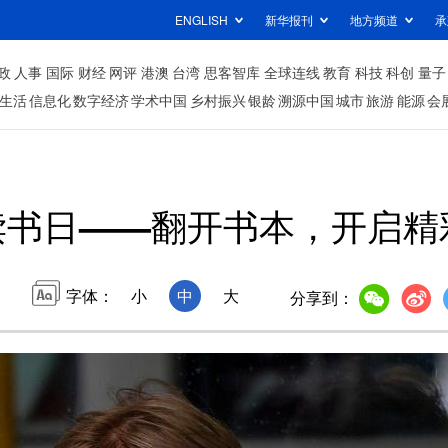
ENGLISH
新华报刊
地方频道
承
政
人事
国际
财经
网评
港澳
台湾
思客智库
全球连线
教育
科技
科创
量子
生活
信息化
数字经济
学术中国
乡村振兴
银龄
溯源中国
城市
旅游
能源
会
读书日——翻开书本，开启精
字体：
小
中
大
分享到：