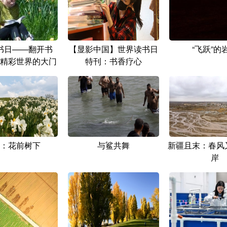
书日——翻开书
【显影中国】世界读书日
“飞跃”的
精彩世界的大门
特刊：书香疗心
：花前树下
与鲨共舞
新疆且末：春风又
岸