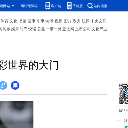
建网站
网站无障碍
客户端
手机版
站内搜索
体育
文化
书画
健康
军事
访谈
视频
图片
政务
法律
中央文件
展
彩票
娱乐
时尚
悦读
公益
一带一路
亚太网
上市公司
文化产业
彩世界的大门