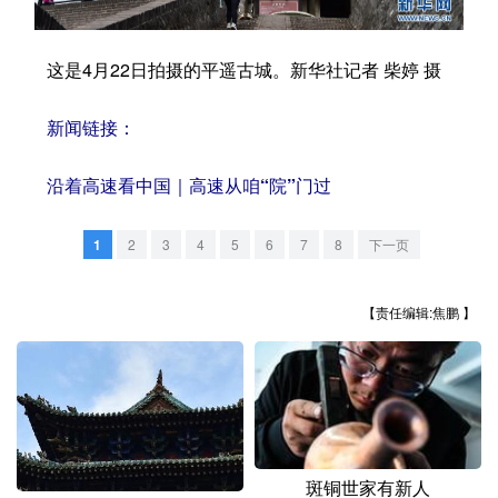
学术中国
乡村振兴
银龄
溯源中国
这是4月22日拍摄的平遥古城。新华社记者 柴婷 摄
城市
旅游
能源
会展
新闻链接：
彩票
娱乐
时尚
悦读
公益
一带一路
亚太网
上市公司
沿着高速看中国｜高速从咱“院”门过
文化产业
1
2
3
4
5
6
7
8
下一页
地方频道
【责任编辑:焦鹏 】
北京
天津
河北
山西
辽宁
吉林
上海
江苏
浙江
安徽
福建
江西
斑铜世家有新人