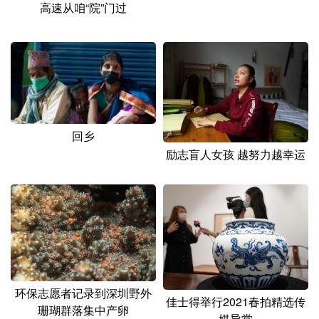
山东
河南
湖北
湖南
高速从咱“院”门过
广东
广西
海南
重庆
四川
贵州
云南
西藏
陕西
甘肃
青海
宁夏
新疆
内蒙古
黑龙江
回乡
励志盲人女孩 越努力越幸运
多语种频道
English
Español
Français
عربى
Русский язык
日本語
한국어
Deutsch
Português
环保志愿者记录到深圳野外
佳士得举行2021春拍精选传
珊瑚群落集中产卵
媒导赏