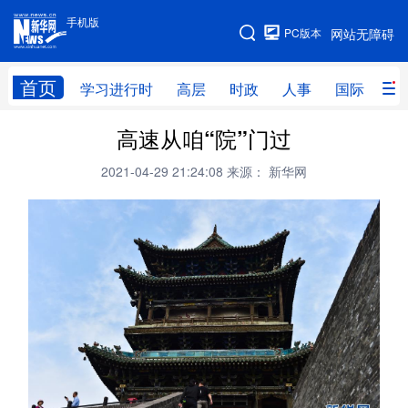
手机版
手机版
PC版本
网站无障碍
网站地图
首页
学习进行时
高层
时政
人事
国际
财
高速从咱“院”门过
学习进行时
高层
时政
人事
2021-04-29 21:24:08
来源： 新华网
国际
财经
网评
港澳
台湾
思客智库
全球连线
教育
科技
科创
量子
体育
文化
书画
健康
军事
访谈
视频
图片
政务
法律
中央文件
金融
汽车
食品
人居
信息化
数字经济