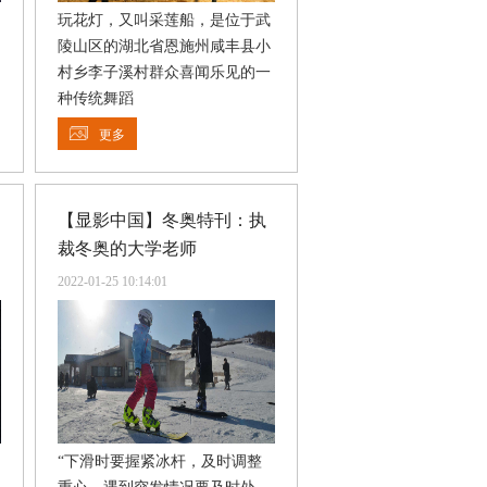
玩花灯，又叫采莲船，是位于武
陵山区的湖北省恩施州咸丰县小
村乡李子溪村群众喜闻乐见的一
种传统舞蹈
更多
【显影中国】冬奥特刊：执
裁冬奥的大学老师
2022-01-25 10:14:01
“下滑时要握紧冰杆，及时调整