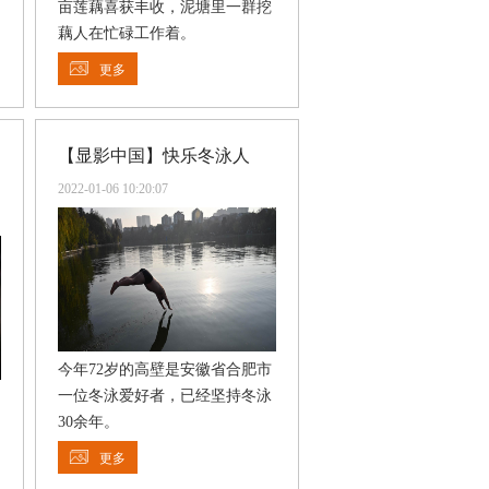
亩莲藕喜获丰收，泥塘里一群挖
藕人在忙碌工作着。
更多
【显影中国】快乐冬泳人
2022-01-06 10:20:07
今年72岁的高壁是安徽省合肥市
一位冬泳爱好者，已经坚持冬泳
30余年。
更多