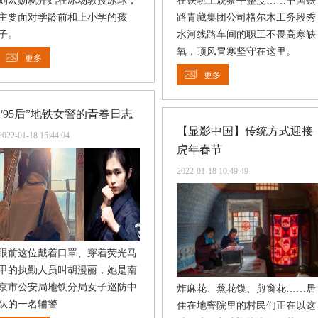
刘宏勋就开始在冰场教授冰球，
在铁轨上观察平整度……中国铁
主要面对学龄前和上小学的孩
路青藏集团公司格尔木工务段秀
子。
水河线路车间的职工不畏高寒缺
氧，顶风冒寒坚守在这里。
更多
更多
“95后”地铁女警的青春日志
【显影中国】传统方式迎接
2022-01-18 15:44:04
虎年春节
2022-01-18 10:49:49
眼前这位戴着口罩、穿着荧光马
甲的执勤人员叫胡漫丽，她是南
京市公安局地铁分局女子巡防中
炸麻花、蒸花馍、剪窗花……居
队的一名辅警
住在地窨院里的村民们正在以这