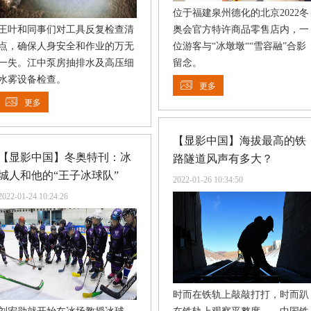
位于福建泉州德化的北京2022冬
王叶和同事们对工具反复检查清
奥会官方特许商品零售店内，一
点，确保人身安全和作业的万无
位游客与“冰墩墩““雪容融”合影
一失。江中泵房抽排水及高压细
留念。
水雾设备检查。
更多
更多
【显影中国】海拔最高的铁
【显影中国】冬奥特刊：冰
路隧道风声有多大？
城人和他的“王子冰球队”
2022-01-26 10:34:50
2022-01-24 10:24:26
时而在铁轨上敲敲打打，时而趴