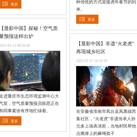
种传统的方式迎接虎年春节的到
更多
来。
更多
【显影中国】探秘！空气质
量预报这样出炉
【显影中国】非遗“火老虎”
2022-01-12 09:56:46
再现城乡社区
2022-01-07 10:32:59
走进重庆市生态环境监测中心大
气室，空气质量预报员陈思正在
和同事紧张有序地忙碌着。
在安徽省淮南市凤台县凤凰镇芮
集社区，“火老虎”非遗传承人孙
更多
元多上场表演前，当地村民帮他
点燃身上的麻绳捻子