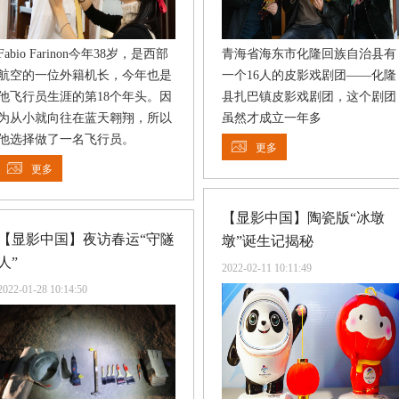
Fabio Farinon今年38岁，是西部
青海省海东市化隆回族自治县有
航空的一位外籍机长，今年也是
一个16人的皮影戏剧团——化隆
他飞行员生涯的第18个年头。因
县扎巴镇皮影戏剧团，这个剧团
为从小就向往在蓝天翱翔，所以
虽然才成立一年多
他选择做了一名飞行员。
更多
更多
【显影中国】陶瓷版“冰墩
【显影中国】夜访春运“守隧
墩”诞生记揭秘
人”
2022-02-11 10:11:49
2022-01-28 10:14:50