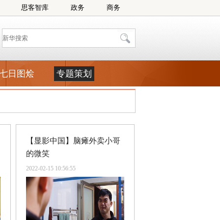
思客智库
政务
商务
七日图烩
专题策划
【显影中国】脑瘫外卖小哥
的微笑
2022-02-15 10:56:55