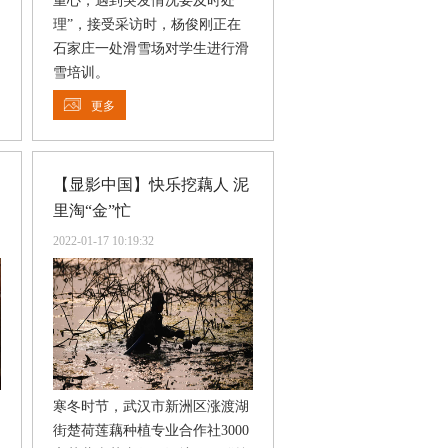
重心，遇到突发情况要及时处
理”，接受采访时，杨俊刚正在
石家庄一处滑雪场对学生进行滑
雪培训。
更多
【显影中国】快乐挖藕人 泥
里淘“金”忙
2022-01-17 10:19:32
寒冬时节，武汉市新洲区涨渡湖
街楚荷莲藕种植专业合作社3000