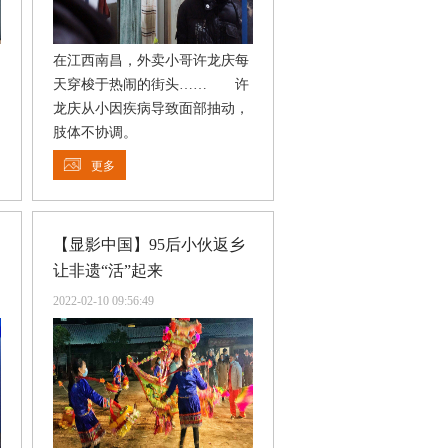
在江西南昌，外卖小哥许龙庆每
天穿梭于热闹的街头…… 许
龙庆从小因疾病导致面部抽动，
肢体不协调。
更多
【显影中国】95后小伙返乡
让非遗“活”起来
2022-02-10 09:56:49