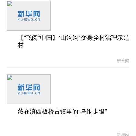
【“飞阅”中国】“山沟沟”变身乡村治理示范
村
新华网
藏在滇西板桥古镇里的“乌铜走银”
新华网