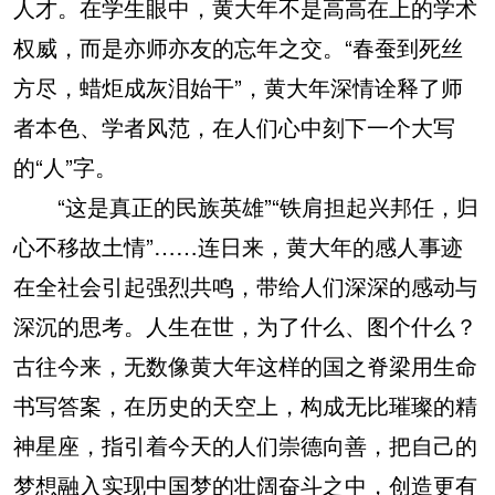
人才。在学生眼中，黄大年不是高高在上的学术
权威，而是亦师亦友的忘年之交。“春蚕到死丝
方尽，蜡炬成灰泪始干”，黄大年深情诠释了师
者本色、学者风范，在人们心中刻下一个大写
的“人”字。
“这是真正的民族英雄”“铁肩担起兴邦任，归
心不移故土情”……连日来，黄大年的感人事迹
在全社会引起强烈共鸣，带给人们深深的感动与
深沉的思考。人生在世，为了什么、图个什么？
古往今来，无数像黄大年这样的国之脊梁用生命
书写答案，在历史的天空上，构成无比璀璨的精
神星座，指引着今天的人们崇德向善，把自己的
梦想融入实现中国梦的壮阔奋斗之中，创造更有