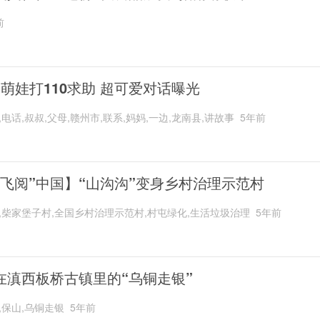
前
岁萌娃打110求助 超可爱对话曝光
,电话,叔叔,父母,赣州市,联系,妈妈,一边,龙南县,讲故事
5年前
“飞阅”中国】“山沟沟”变身乡村治理示范村
,柴家堡子村,全国乡村治理示范村,村屯绿化,生活垃圾治理
5年前
在滇西板桥古镇里的“乌铜走银”
,保山,乌铜走银
5年前