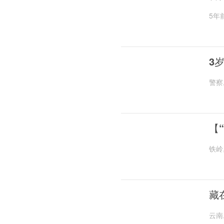
5年
3
警察
【
铁岭
藏
云南