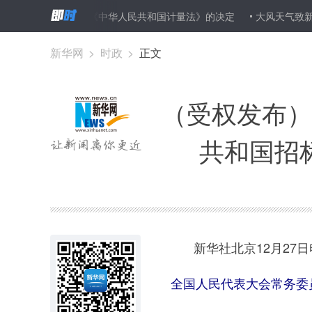
投标法》、《中华人民共和国计量法》的决定
大风天气致新疆南部地
教育立法进程
用好人民陪审员制度，助推司法公正－－人大常委会
新华网
>
时政
>
正文
（受权发布）
共和国招
新华社北京12月27日
全国人民代表大会常务委