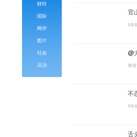
财经
官
国际
5年
网评
图片
@
社会
法治
寒假
不
5年
舌