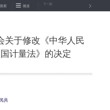
下一篇
院在北京市大兴区等二百三十二个试点县（市、区）、天津市蓟州区等五
搜索
频道
被国家督察沈阳局约谈
会关于修改《中华人民
和国计量法》的决定
民共