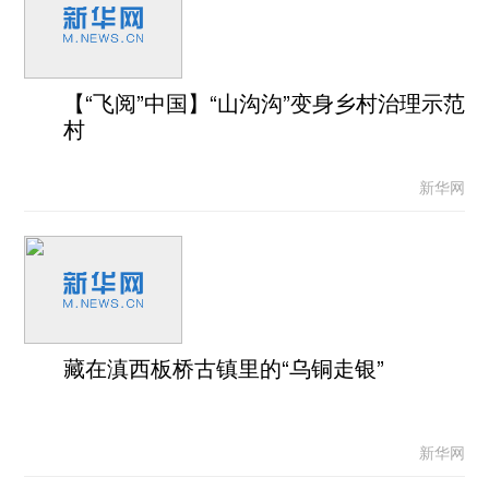
【“飞阅”中国】“山沟沟”变身乡村治理示范
村
新华网
藏在滇西板桥古镇里的“乌铜走银”
新华网