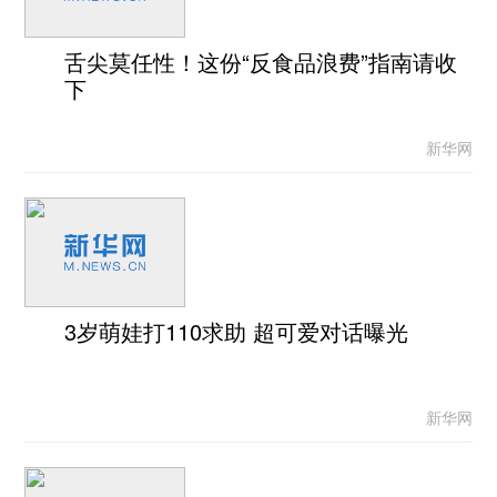
舌尖莫任性！这份“反食品浪费”指南请收
下
新华网
3岁萌娃打110求助 超可爱对话曝光
新华网