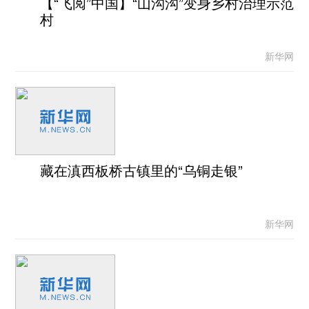
【“飞阅”中国】“山沟沟”变身乡村治理示范
村
新华网
藏在滇西板桥古镇里的“乌铜走银”
新华网