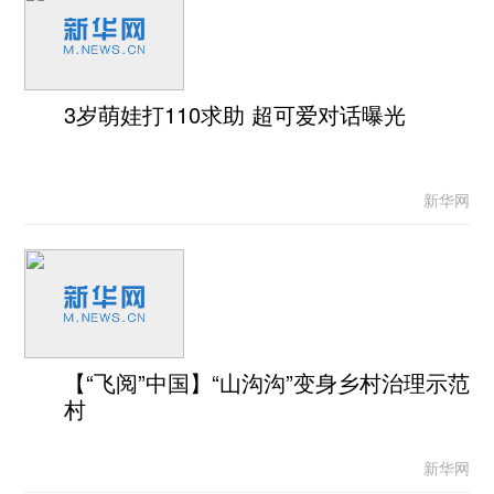
3岁萌娃打110求助 超可爱对话曝光
新华网
【“飞阅”中国】“山沟沟”变身乡村治理示范
村
新华网