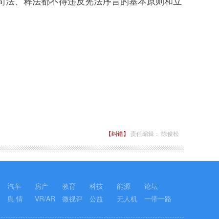
司法、释法都不得违反宪法序言的基本原则和立
【纠错】
责任编辑： 陈俊松
汽车
房产
教育
科技
能源
论坛
舆 情
VR/AR
微视评
公益
无人机
一带一路