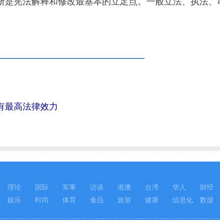
断是宪法解释和修改最基本的立足点。一般立法、执法、
有最高法律效力
理论
国际
军事
访谈
港澳
台湾
华人
财经
娱乐
时尚
体育
食品
旅游
健康
信息化
数据