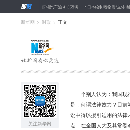
回部分全新宝来、蔚领汽车逾４３万辆
日本绘制暗物质“立体地图”
新华网
>
时政
>
正文
图集
个别人认为：我国现行宪
是，何谓法律效力？目前
讼中得以援引适用的法律
关注新华网
点，在全国人大及其常委