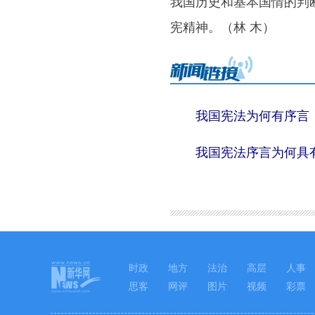
我国历史和基本国情的判
宪精神。（林 木）
我国宪法为何有序言
我国宪法序言为何具
时政
地方
法治
高层
人事
思客
网评
图片
视频
彩票