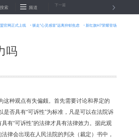
下一篇
正声主持
搜索
我国宪法为何有序言
频道
24小时国内要闻TOP10：北京至
盟官网正式上线
驱走"心灵感冒"远离抑郁焦虑
新红旗H7荣耀登场
力吗
这种观点有失偏颇。首先需要讨论和界定的
是否具有“可诉性”为标准，凡是可以在法院诉
具有“可诉性”的法律才具有法律效力。据此观
的法律会出现在人民法院的判决（裁定）书中，