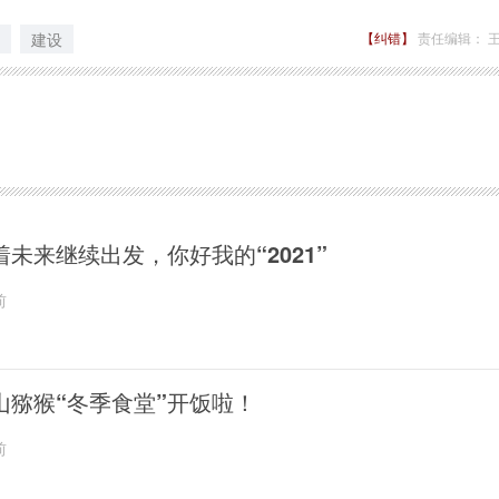
建设
【纠错】
责任编辑： 
着未来继续出发，你好我的“2021”
前
山猕猴“冬季食堂”开饭啦！
前