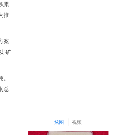
积累
为推
方案
以“矿
吨。
润总
炫图
视频