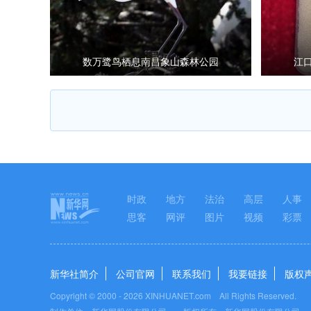
数万鹭鸟栖息南昌象山森林公园
江
时政
地方
法治
高层
人事
思客
网评
图片
视频
彩票
新华社简介
公司官网
联系我们
我要链接
版权
Copyright © 2000 -
2026 XINHUANET.com All Rights Reserved.