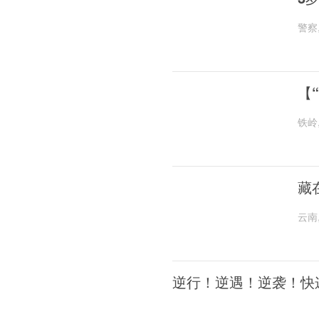
警察
【
铁岭
藏
云南
逆行！逆遇！逆袭！快