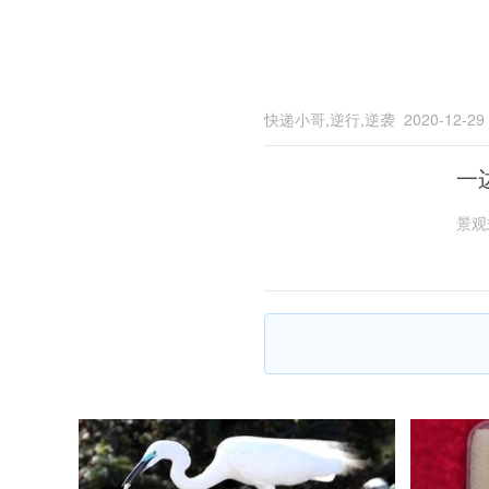
快递小哥,逆行,逆袭
2020-12-29
一
景观