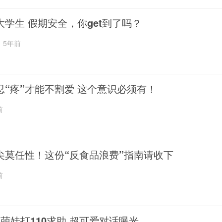
大学生 假期安全，你get到了吗？
5年前
忍“疼”才能不割爱 这个意识必须有！
前
尖莫任性！这份“反食品浪费”指南请收下
前
岁萌娃打110求助 超可爱对话曝光