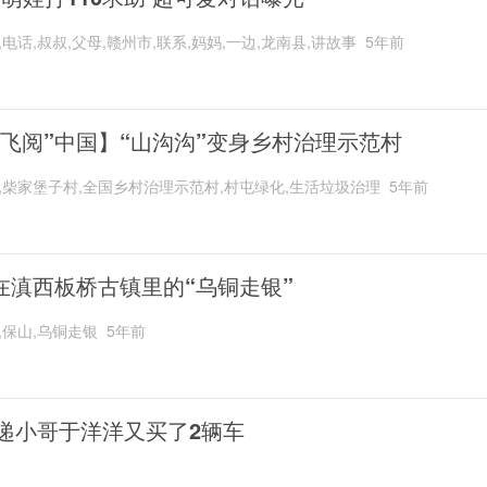
,电话,叔叔,父母,赣州市,联系,妈妈,一边,龙南县,讲故事
5年前
“飞阅”中国】“山沟沟”变身乡村治理示范村
,柴家堡子村,全国乡村治理示范村,村屯绿化,生活垃圾治理
5年前
在滇西板桥古镇里的“乌铜走银”
,保山,乌铜走银
5年前
递小哥于洋洋又买了2辆车