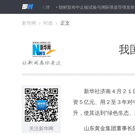
头等舱出差 只穿名牌
朝鲜宣布中止核试验与洲际弹道导弹发射试验
新华网
>
时政
>
正文
我
新华社济南４月２１日
资５亿元、用２至３年对
升，使其达到“绿色生态
山东黄金集团董事长陈
关注新华网