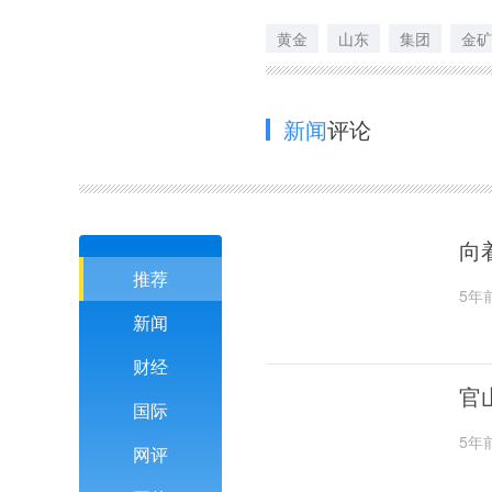
黄金
山东
集团
金矿
新闻
评论
向
推荐
5年
新闻
财经
官
国际
5年
网评