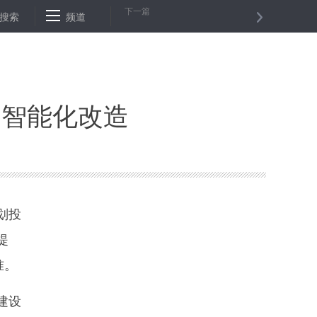
下一篇
搜索
杭州：力争到2020年境内外上市公司达235家
频道
贵州铜仁处分扶贫工
和智能化改造
划投
提
准。
建设