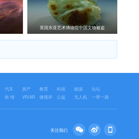
英国东亚艺术博物馆中国文物被盗
汽车
房产
教育
科技
能源
论坛
舆 情
VR/AR
微视评
公益
无人机
一带一路
关注我们