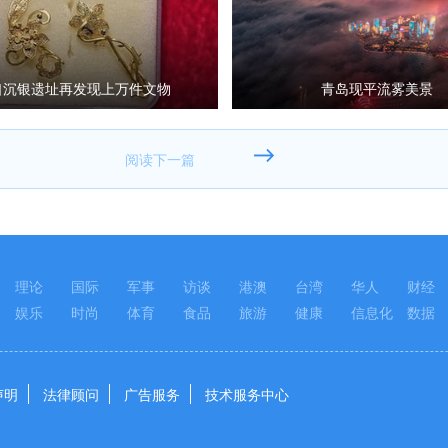
口沉银遗址再发现上万件文物
青岛现平流雾美景
理论
国际
军事
访谈
港澳
台湾
华人
财经
娱乐
时尚
体育
食品
旅游
健康
信息化
数据
声明
法律顾问
广告服务
技术服务中心