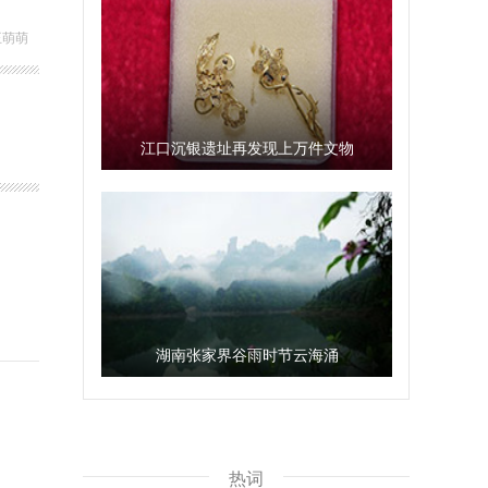
王萌萌
江口沉银遗址再发现上万件文物
湖南张家界谷雨时节云海涌
热词