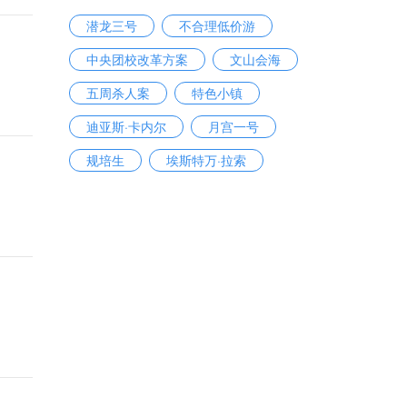
潜龙三号
不合理低价游
中央团校改革方案
文山会海
五周杀人案
特色小镇
迪亚斯·卡内尔
月宫一号
规培生
埃斯特万·拉索