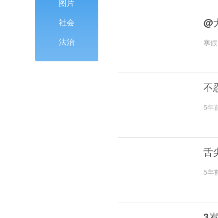
图片
@
社会
法治
寒假
不
5年
舌
5年
3