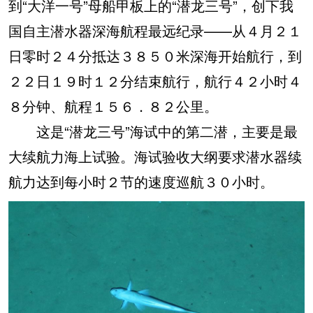
到“大洋一号”母船甲板上的“潜龙三号”，创下我
国自主潜水器深海航程最远纪录——从４月２１
日零时２４分抵达３８５０米深海开始航行，到
２２日１９时１２分结束航行，航行４２小时４
８分钟、航程１５６．８２公里。
这是“潜龙三号”海试中的第二潜，主要是最
大续航力海上试验。海试验收大纲要求潜水器续
航力达到每小时２节的速度巡航３０小时。