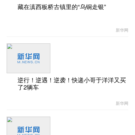
藏在滇西板桥古镇里的“乌铜走银”
新华网
逆行！逆遇！逆袭！快递小哥于洋洋又买
了2辆车
新华网