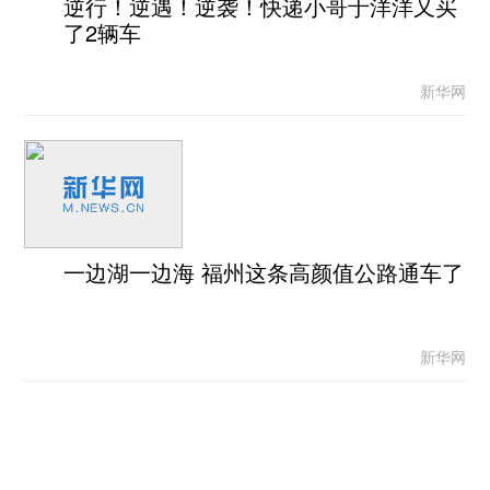
逆行！逆遇！逆袭！快递小哥于洋洋又买
了2辆车
新华网
一边湖一边海 福州这条高颜值公路通车了
新华网