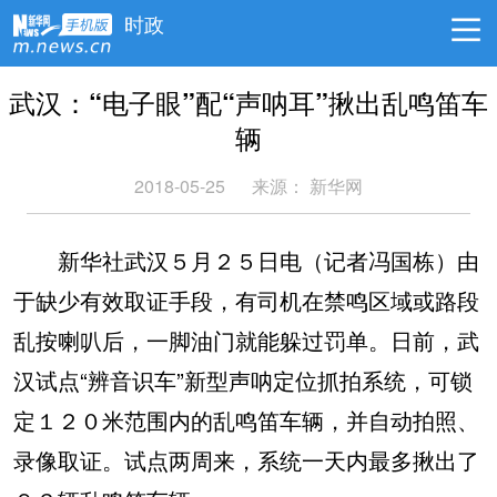
时政
武汉：“电子眼”配“声呐耳”揪出乱鸣笛车
辆
2018-05-25
来源：
新华网
新华社武汉５月２５日电（记者冯国栋）由
于缺少有效取证手段，有司机在禁鸣区域或路段
乱按喇叭后，一脚油门就能躲过罚单。日前，武
汉试点“辨音识车”新型声呐定位抓拍系统，可锁
定１２０米范围内的乱鸣笛车辆，并自动拍照、
录像取证。试点两周来，系统一天内最多揪出了