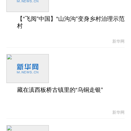
【“飞阅”中国】“山沟沟”变身乡村治理示范
村
新华网
藏在滇西板桥古镇里的“乌铜走银”
新华网