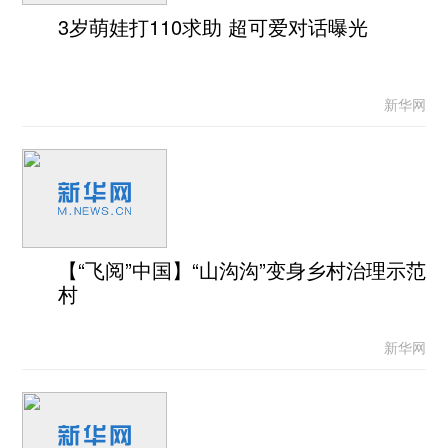
3岁萌娃打110求助 超可爱对话曝光
新华网
【“飞阅”中国】“山沟沟”变身乡村治理示范
村
新华网