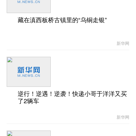
藏在滇西板桥古镇里的“乌铜走银”
新华网
逆行！逆遇！逆袭！快递小哥于洋洋又买
了2辆车
新华网