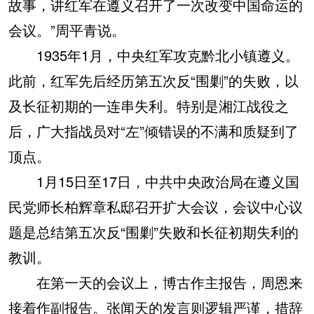
故事，讲红军在遵义召开了一次改变中国命运的
会议。”周平青说。
1935年1月，中央红军攻克黔北小镇遵义。
此前，红军先后经历第五次反“围剿”的失败，以
及长征初期的一连串失利。特别是湘江战役之
后，广大指战员对“左”倾错误的不满和质疑到了
顶点。
1月15日至17日，中共中央政治局在遵义国
民党师长柏辉章私邸召开扩大会议，会议中心议
题是总结第五次反“围剿”失败和长征初期失利的
教训。
在第一天的会议上，博古作主报告，周恩来
接着作副报告。张闻天的发言则逻辑严谨，措辞