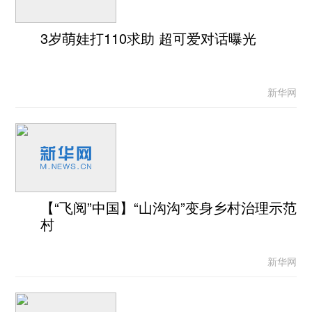
3岁萌娃打110求助 超可爱对话曝光
新华网
【“飞阅”中国】“山沟沟”变身乡村治理示范
村
新华网