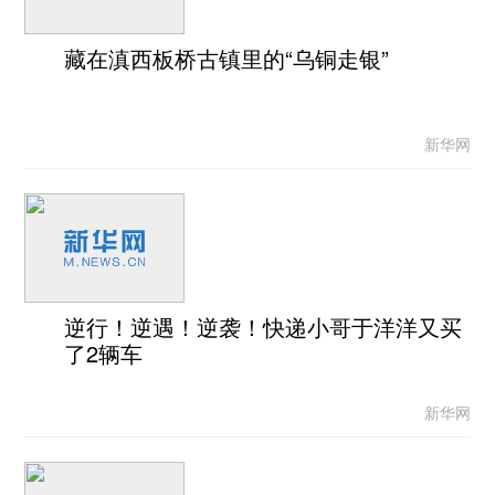
藏在滇西板桥古镇里的“乌铜走银”
新华网
逆行！逆遇！逆袭！快递小哥于洋洋又买
了2辆车
新华网