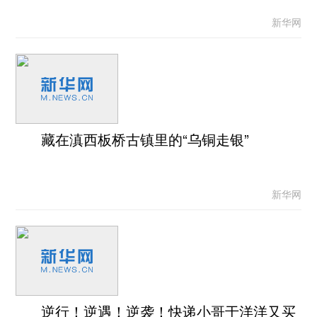
新华网
藏在滇西板桥古镇里的“乌铜走银”
新华网
逆行！逆遇！逆袭！快递小哥于洋洋又买