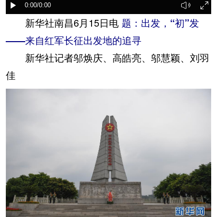
新华社南昌6月15日电
题：出发，“初”发
——来自红军长征出发地的追寻
新华社记者邬焕庆、高皓亮、邬慧颖、刘羽
佳