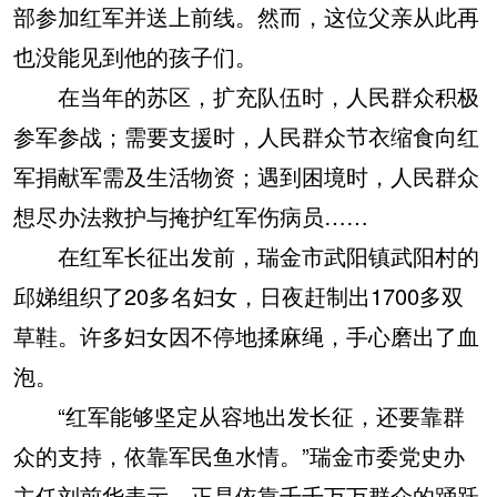
部参加红军并送上前线。然而，这位父亲从此再
也没能见到他的孩子们。
在当年的苏区，扩充队伍时，人民群众积极
参军参战；需要支援时，人民群众节衣缩食向红
军捐献军需及生活物资；遇到困境时，人民群众
想尽办法救护与掩护红军伤病员……
在红军长征出发前，瑞金市武阳镇武阳村的
邱娣组织了20多名妇女，日夜赶制出1700多双
草鞋。许多妇女因不停地揉麻绳，手心磨出了血
泡。
“红军能够坚定从容地出发长征，还要靠群
众的支持，依靠军民鱼水情。”瑞金市委党史办
主任刘前华表示，正是依靠千千万万群众的踊跃