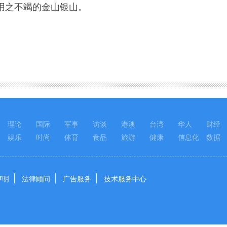
用之不竭的金山银山。
理论
国际
军事
访谈
港澳
台湾
华人
财经
娱乐
时尚
体育
食品
旅游
健康
信息化
数据
声明
法律顾问
广告服务
技术服务中心