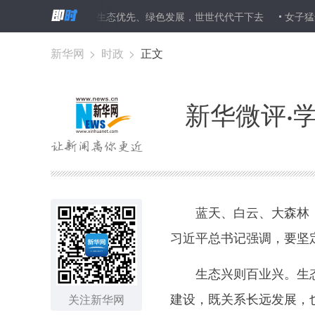
新华微评·学习笔谈：生态优先、绿色发展，世世代代干下去
女子猛然
新华网
>
时政
>
正文
新华微评·
蓝天、白云、大森林，野
习近平总书记强调，要坚
生态兴则百业兴。生态好
建设，既关系长远发展，
关注新华网