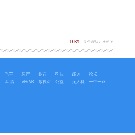
【纠错】
责任编辑： 王萌萌
汽车
房产
教育
科技
能源
论坛
舆 情
VR/AR
微视评
公益
无人机
一带一路