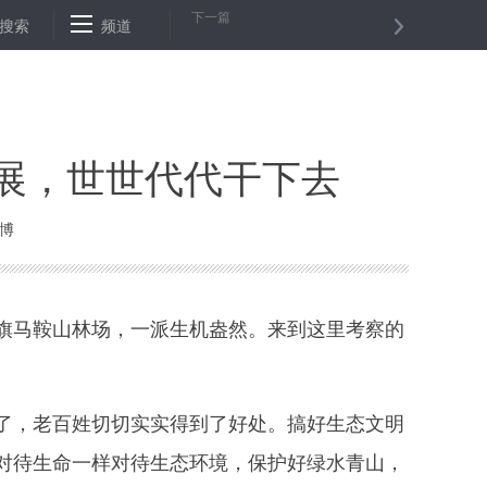
下一篇
沧桑巨变
搜索
日本公布载人增压月球车3年研发计划
频道
我国在国际海底区
展，世世代代干下去
微博
马鞍山林场，一派生机盎然。来到这里考察的
，老百姓切切实实得到了好处。搞好生态文明
对待生命一样对待生态环境，保护好绿水青山，