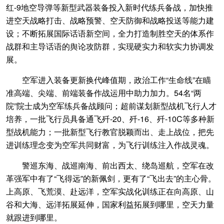
红-9地空导弹等新型武器装备投入新时代练兵备战，加快推
进空天战略打击、战略预警、空天防御和战略投送等能力建
设；不断拓展国际话语新空间，全力打造制胜空天的体系作
战群和主导话语的舆论攻防群，实现硬实力和软实力协调发
展。
空军进入装备更新换代峰值期，政治工作“生命线”在瞄
准高端、尖端、前端装备作战运用中助力加力。54名“两
院”院士成为空军练兵备战顾问；超前谋划新型战机飞行人才
培养，一批飞行员具备通飞歼-20、歼-16、歼-10C等多种新
型战机能力；一批新型飞行教官脱颖而出、走上战位，把先
进训练理念变为空军共同财富，为飞行训练注入作战灵魂。
警巡东海、战巡南海、前出西太、绕岛巡航，空军在改
革强军中有了“飞得远”的新佩剑，更有了“飞出去”的主心骨。
上高原、飞荒漠、赴远洋，空军实战化训练正在向高原、山
谷和大海、远洋拓展延伸，国家利益拓展到哪里，空天力量
就跟进到哪里。