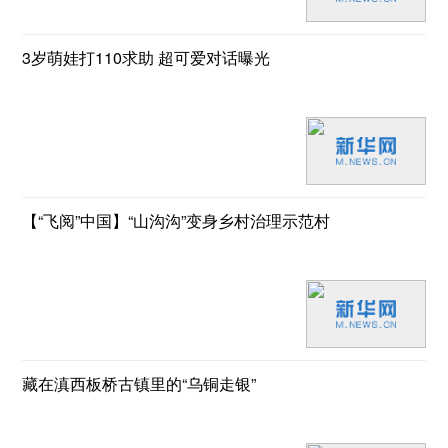
3岁萌娃打110求助 超可爱对话曝光
【“飞阅”中国】“山沟沟”变身乡村治理示范村
藏在滇西板桥古镇里的“乌铜走银”