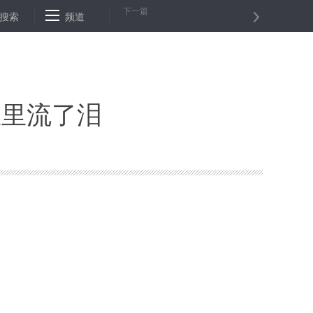
下一篇
现“红色乳娘”
搜索
频道
300余名渝台同胞聚首喜迎中秋佳节
坦乌两国总
区里流了泪