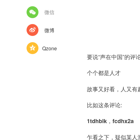
微信
微博
Qzone
要说“声在中国”的评
个个都是人才
故事又好看，人又有趣，
比如这条评论:
1tdhblk，fcdhx2a
乍看之下，疑似某人泄露