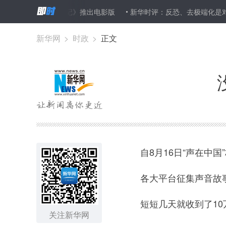
罗小黑战记》推出电影版
新华时评：反恐、去极端化是对人权的最根本
新华网
>
时政
>
正文
自8月16日“声在中国
各大平台征集声音故
短短几天就收到了10万
关注新华网