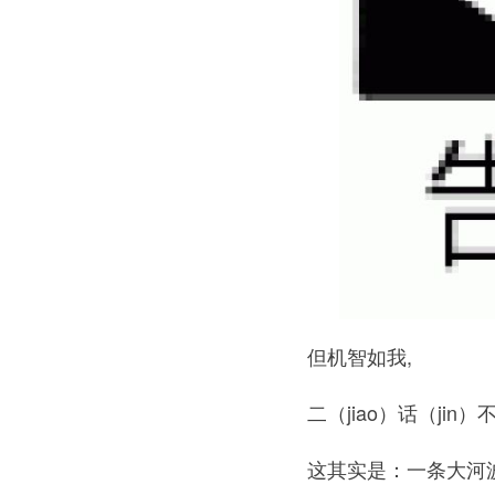
但机智如我,
二（jiao）话（jin）不
这其实是：
一条大河