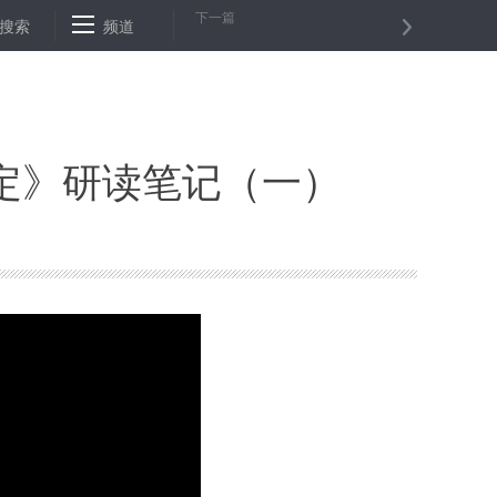
下一篇
北部的袭击
搜索
大众计划明年在华投入巨资
频道
网红书店，到底“毁掉”了
定》研读笔记（一）