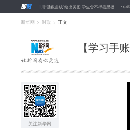
东园丁
数学老师用“函数曲线”绘出美图 学生舍不得擦黑板
中科院
新华网
>
时政
>
正文
【学习手账
关注新华网