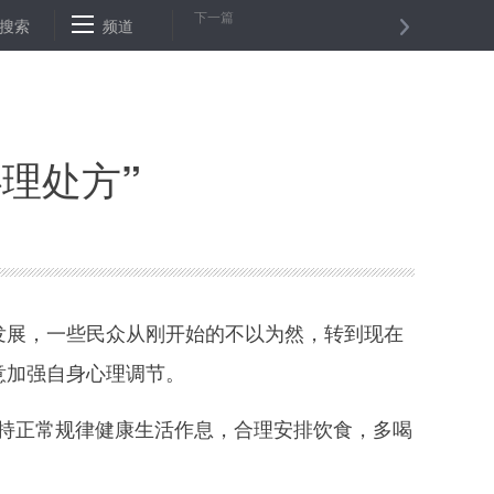
下一篇
”
搜索
三峡集团捐款3000万元助力抗击新型肺炎疫情
频道
新华网评：非常
理处方”
发展，一些民众从刚开始的不以为然，转到现在
意加强自身心理调节。
持正常规律健康生活作息，合理安排饮食，多喝
。