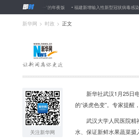
新春走基层】“四缺一”的年夜饭
福建新增输入性新型冠状病毒感染的
式
新华网
>
时政
>
正文
新华社武汉1月25日电
的“谈虎色变”。专家提
武汉大学人民医院精神卫
水、保证新鲜水果蔬菜摄
关注新华网