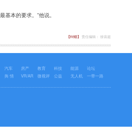
最基本的要求。”他说。
【纠错】
责任编辑： 徐宙超
汽车
房产
教育
科技
能源
论坛
舆 情
VR/AR
微视评
公益
无人机
一带一路