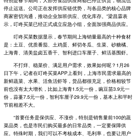
特别是春节期间，大部分食品供应商都已停止供货，物流也
停止运送。公司正在发挥供应链优势，与各品类的核心品牌
商家密切沟通，推动企业加班供应、优化库存。”梁昌霖表
示，叮咚买菜已经正式成立应急小组，全面加强商品供应。
叮咚买菜数据显示，春节期间上海销量最高的十种食材
是：土豆、优质番茄、土鸡蛋、鲜切冬瓜、生菜、砂糖橘、
上海青、清美盐卤五香干、智利进口车厘子、鲜活基围虾。
不打烊、稳菜价、满足用户需求，效果如何呢？1月26
日下午，记者在叮咚买菜APP上看到，上海市民需求最高的
新鲜蔬菜、水果、活鱼活虾等，货品都很充足，价格相较节
前也没有太大增长，比如上海青1.5元一份，豌豆苗3.9元一
份，蒜薹7.5元一份，智利车厘子29.9元一份，基本上和平时
节前相差不大。
“首要任务是保供应、不涨价，特别是销售量前100的蔬
菜品类，也是市民们购买最多的日常品类，一定要保障供
应。特殊时期，我们可以不考核成本、毛利率，也要让用户